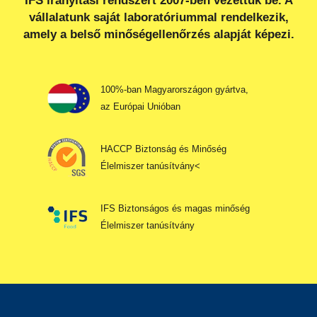
IFS irányítási rendszert 2007-ben vezettük be. A
vállalatunk saját laboratóriummal rendelkezik,
amely a belső minőségellenőrzés alapját képezi.
100%-ban Magyarországon gyártva,
az Európai Unióban
HACCP Biztonság és Minőség
Élelmiszer tanúsítvány<
IFS Biztonságos és magas minőség
Élelmiszer tanúsítvány