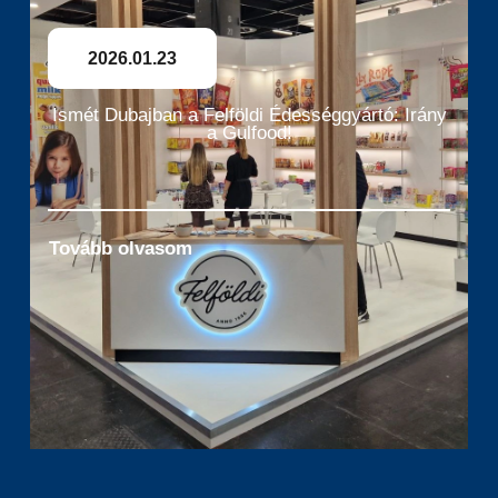
2026.01.23
Ismét Dubajban a Felföldi Édességgyártó: Irány
a Gulfood!
Tovább olvasom