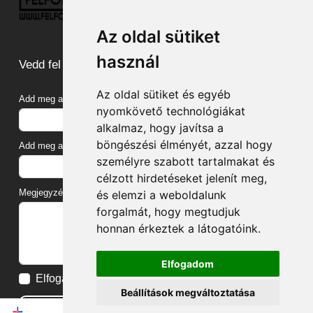
Az oldal sütiket
használ
Vedd fel velünk a kapcsolatot
Az oldal sütiket és egyéb
Add meg a neved
nyomkövető technológiákat
alkalmaz, hogy javítsa a
böngészési élményét, azzal hogy
Add meg az e-mail címed
személyre szabott tartalmakat és
célzott hirdetéseket jelenít meg,
Megjegyzés, üzenet
és elemzi a weboldalunk
forgalmát, hogy megtudjuk
honnan érkeztek a látogatóink.
Elfogadom
Elfogadom az
Adatvédelmi tájékoztatót
Beállítások megváltoztatása
Küldés