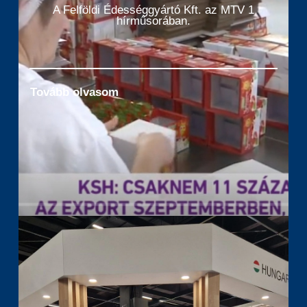
A Felföldi Édességgyártó Kft. az MTV 1
hírműsorában.
Tovább olvasom