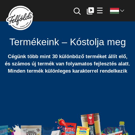
☰
FELFÖLDI
Felföldi: Az édességgyártás új
Termékeink – Kóstolja meg
dimenziója
Cégünk több mint 30 különböző terméket állít elő,
és számos új termék van folyamatos fejlesztés alatt.
Minden termék különleges karakterrel rendelkezik