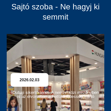
Sajtó szoba - Ne hagyj ki
semmit
2026.02.03
Dubaji sikertörténet: A nemzetközi mezőnyben
is az élvonalban a Felföldi Édességgyártó