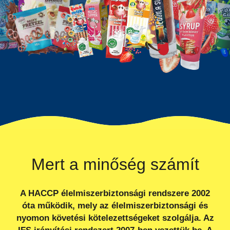
Mert a minőség számít
A HACCP élelmiszerbiztonsági rendszere 2002
óta működik, mely az élelmiszerbiztonsági és
nyomon követési kötelezettségeket szolgálja. Az