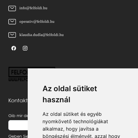
info@felfoldi.hu
operativ@felfoldi.hu
klaudia.dudla@felfoldi.hu
Az oldal sütiket
használ
Kontaktieren Sie uns
Az oldal sütiket és egyéb
Gib mir deinen Namen
nyomkövető technológiákat
alkalmaz, hogy javítsa a
böngészési élményét, azzal hogy
Geben Sie Ihre E-Mail-Adresse ein