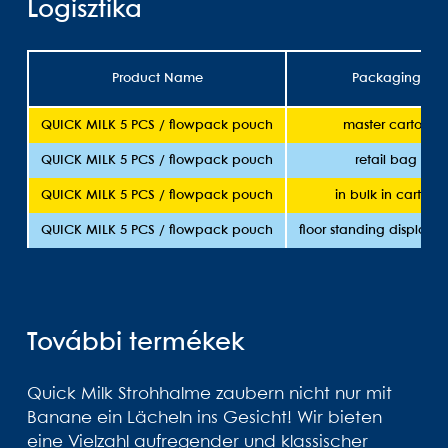
Logisztika
Product Name
Packaging
QUICK MILK 5 PCS / flowpack pouch
master carton
QUICK MILK 5 PCS / flowpack pouch
retail bag
QUICK MILK 5 PCS / flowpack pouch
in bulk in carton
QUICK MILK 5 PCS / flowpack pouch
floor standing display 
További termékek
Quick Milk Strohhalme zaubern nicht nur mit
Banane ein Lächeln ins Gesicht! Wir bieten
eine Vielzahl aufregender und klassischer