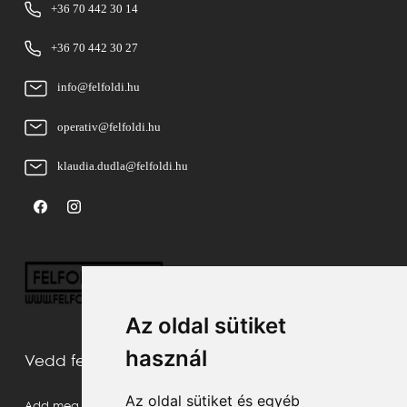
+36 70 442 30 14
+36 70 442 30 27
info@felfoldi.hu
operativ@felfoldi.hu
klaudia.dudla@felfoldi.hu
Az oldal sütiket
használ
Vedd fel velünk a kapcsolatot
Az oldal sütiket és egyéb
Add meg a neved