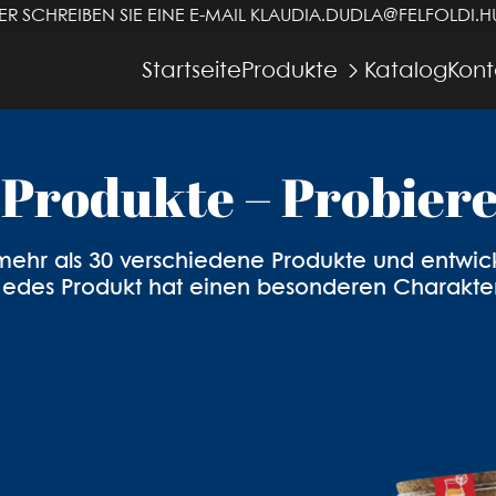
R SCHREIBEN SIE EINE E-MAIL
KLAUDIA.DUDLA@FELFOLDI.H
FELFÖLDI
Startseite
Produkte
Katalog
Kont
di: Die neue Dimens
Produkte – Probiere
Süßwarenproduktio
ehr als 30 verschiedene Produkte und entwicke
Jedes Produkt hat einen besonderen Charakter