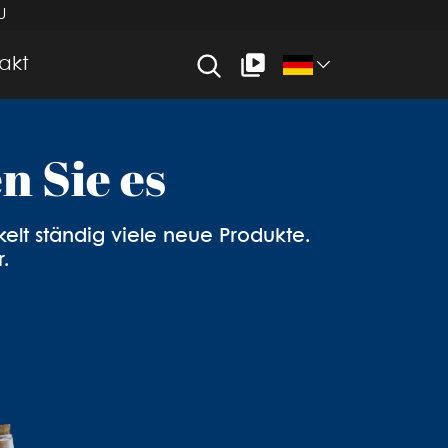
U
akt
ion der
n Sie es
n
lt ständig viele neue Produkte.
.