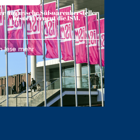
er ungarische Süßwarenhersteller
besucht erneut die ISM.
h lese mehr