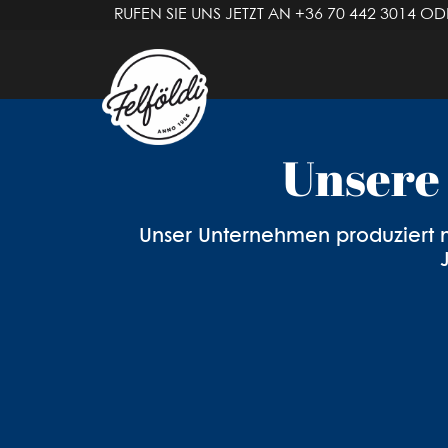
RUFEN SIE UNS JETZT AN
+36 70 442 3014
ODE
Felföl
Unsere 
Unser Unternehmen produziert m