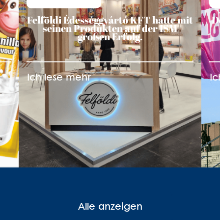
Felföldi Édességgyártó KFT hatte mit
D
seinen Produkten auf der ISM
großen Erfolg.
Ich lese mehr
Ic
Alle anzeigen