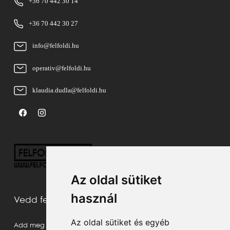
+36 70 442 30 14
+36 70 442 30 27
info@felfoldi.hu
operativ@felfoldi.hu
klaudia.dudla@felfoldi.hu
Az oldal sütiket
használ
Vedd fel velünk a kapcsolatot
Az oldal sütiket és egyéb
Add meg a neved