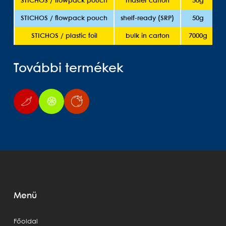
STICHOS / flowpack pouch
master carton
50g
STICHOS / flowpack pouch
shelf-ready (SRP)
50g
STICHOS / plastic foil
bulk in carton
7000g
További termékek
Menü
Főoldal