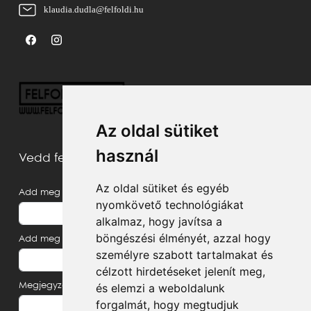
klaudia.dudla@felfoldi.hu
Az oldal sütiket
használ
Vedd fel velünk a kapcsolatot
Az oldal sütiket és egyéb
Add meg a neved
nyomkövető technológiákat
alkalmaz, hogy javítsa a
böngészési élményét, azzal hogy
Add meg az e-mail címed
személyre szabott tartalmakat és
célzott hirdetéseket jelenít meg,
és elemzi a weboldalunk
Megjegyzés, üzenet
forgalmát, hogy megtudjuk