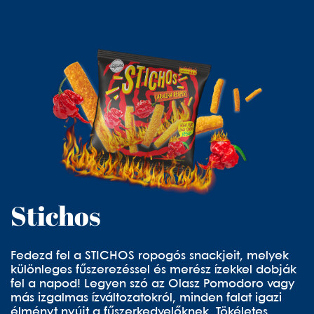
Stichos
Fedezd fel a STICHOS ropogós snackjeit, melyek
különleges fűszerezéssel és merész ízekkel dobják
fel a napod! Legyen szó az Olasz Pomodoro vagy
más izgalmas ízváltozatokról, minden falat igazi
élményt nyújt a fűszerkedvelőknek. Tökéletes