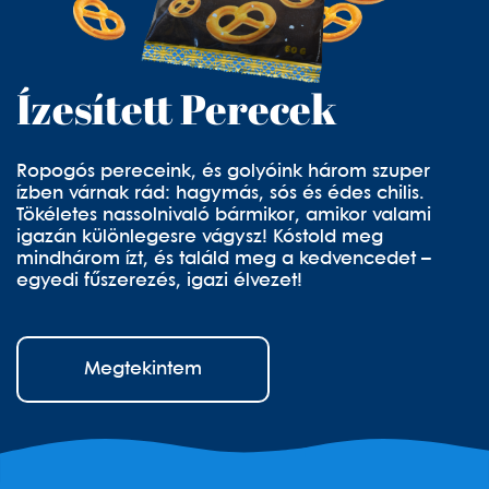
Ízesített Perecek
Ropogós pereceink, és golyóink három szuper
ízben várnak rád: hagymás, sós és édes chilis.
Tökéletes nassolnivaló bármikor, amikor valami
igazán különlegesre vágysz! Kóstold meg
mindhárom ízt, és találd meg a kedvencedet –
egyedi fűszerezés, igazi élvezet!
Megtekintem