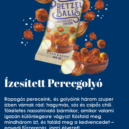
Ízesített Perecgolyó
Ropogós pereceink, és golyóink három szuper
ízben várnak rád: hagymás, sós és csípős chili.
Tökéletes nassolnivaló bármikor, amikor valami
igazán különlegesre vágysz! Kóstold meg
mindhárom ízt, és találd meg a kedvencedet –
egyedi fűszerezés, igazi élvezet!