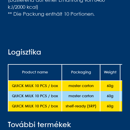
(basierend auf einer Ernährung von 8400
kJ/2000 kcal)
** Die Packung enthält 10 Portionen.
Logisztika
Product name
Packaging
Weight
She
QUICK MILK 10 PCS / box
master carton
60g
QUICK MILK 10 PCS / box
master carton
60g
QUICK MILK 10 PCS / box
shelf-ready (SRP)
60g
További termékek