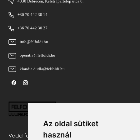
4030 Debrecen, Keleti Ipartelep utca 6.
+36 70 442 30 14
+36 70 442 30 27
info@felfoldi.hu
operativ@felfoldi.hu
klaudia.dudla@felfoldi.hu
Az oldal sütiket
használ
Vedd fel velünk a kapcsolatot