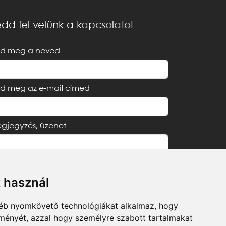
dd fel velünk a kapcsolatot
d meg a neved
d meg az e-mail címed
gjegyzés, üzenet
t használ
Elfogadom az
Adatvédelmi tájékoztatót
gyéb nyomkövető technológiákat alkalmaz, hogy
lményét, azzal hogy személyre szabott tartalmakat