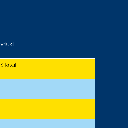
rodukt
26 kcal