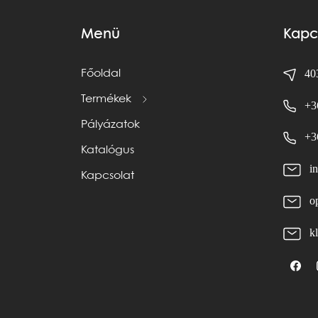
Menü
Kapc
403
Főoldal
Termékek
+3
Pályázatok
+3
Katalógus
i
Kapcsolat
o
k