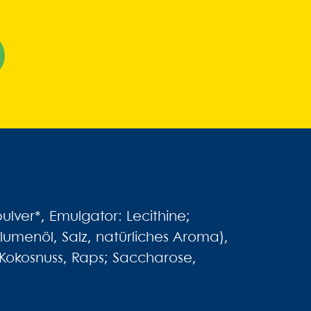
ulver*, Emulgator: Lecithine;
umenöl, Salz, natürliches Aroma),
 Kokosnuss, Raps; Saccharose,