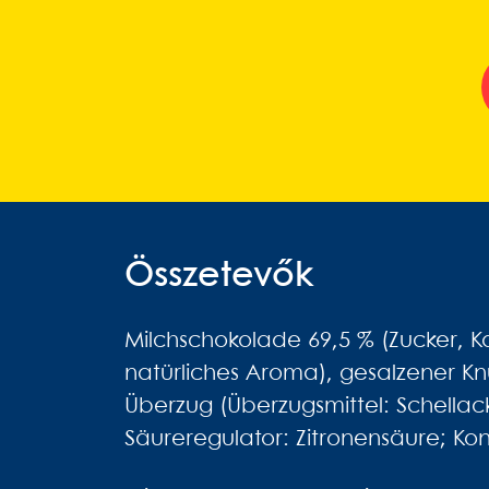
Összetevők
Milchschokolade 69,5 % (Zucker, Ka
natürliches Aroma), gesalzener Kn
Überzug (Überzugsmittel: Schellac
Säureregulator: Zitronensäure; Kon