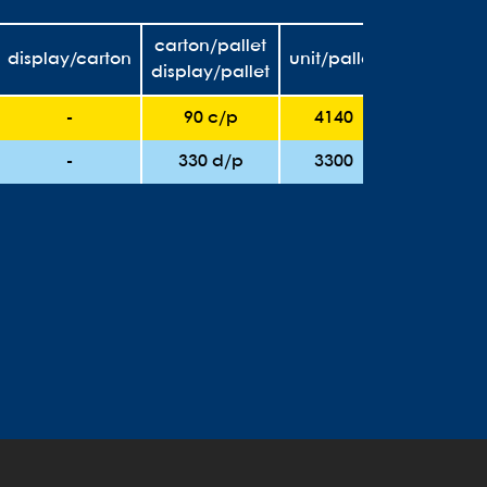
carton/pallet
display/carton
unit/pallet
display/pallet
-
90 c/p
4140
-
330 d/p
3300