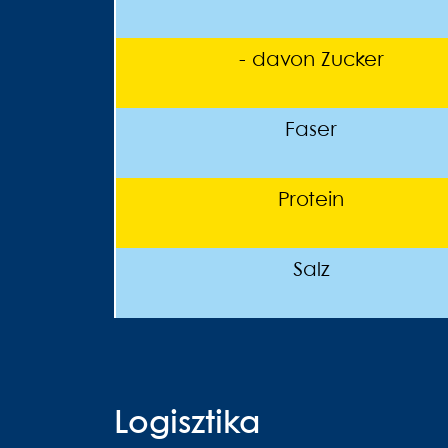
- davon Zucker
Faser
Protein
Salz
Logisztika