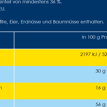
nteil von mindestens 36 %.
EU.
fite, Eier, Erdnüsse und Baumnüsse enthalten.
In 100 g P
2197 kJ / 5
30 g
n
16 g
56 g