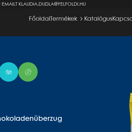
J EMAILT
KLAUDIA.DUDLA@FELFOLDI.HU
Főoldal
Termékek
Katalógus
Kapcso
chokoladenüberzug