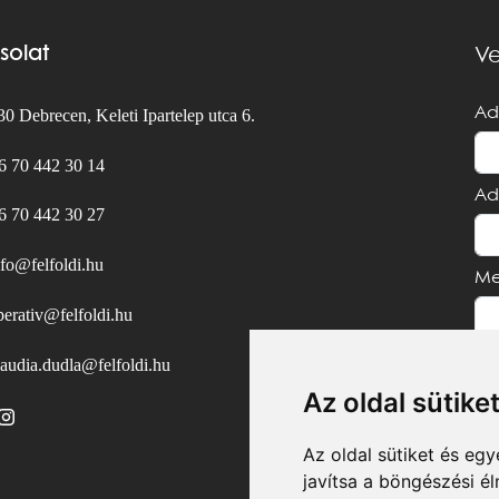
solat
Ve
Ad
0 Debrecen, Keleti Ipartelep utca 6.
6 70 442 30 14
Ad
6 70 442 30 27
nfo@felfoldi.hu
Me
perativ@felfoldi.hu
laudia.dudla@felfoldi.hu
Az oldal sütike
Az oldal sütiket és e
javítsa a böngészési é