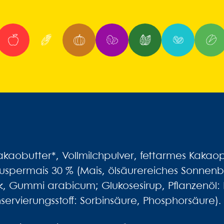
kaobutter*, Vollmilchpulver, fettarmes Kakaop
uspermais 30 % (Mais, ölsäurereiches Sonnenbl
k, Gummi arabicum; Glukosesirup, Pflanzenöl:
servierungsstoff: Sorbinsäure, Phosphorsäure).