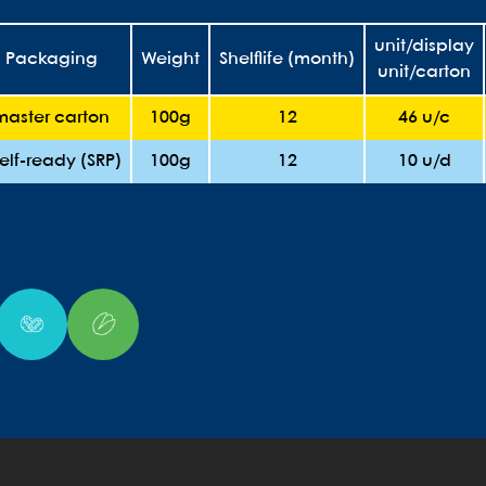
unit/display
Packaging
Weight
Shelflife (month)
unit/carton
master carton
100g
12
46 u/c
elf-ready (SRP)
100g
12
10 u/d