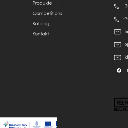
Produkte
+3
Competitions
+3
Katalog
i
Kontakt
o
k