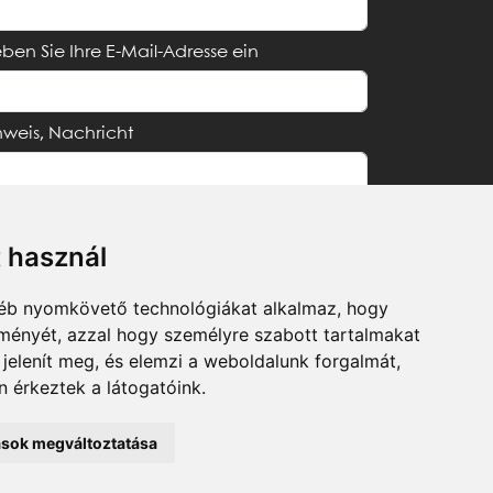
ben Sie Ihre E-Mail-Adresse ein
nweis, Nachricht
t használ
Ich akzeptiere die
Datenschutzerklärung
gyéb nyomkövető technológiákat alkalmaz, hogy
lményét, azzal hogy személyre szabott tartalmakat
Schicken
 jelenít meg, és elemzi a weboldalunk forgalmát,
 érkeztek a látogatóink.
tások megváltoztatása