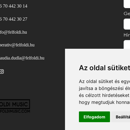
6 70 442 30 14
Ge
6 70 442 30 27
nfo@felfoldi.hu
Hi
perativ@felfoldi.hu
laudia.dudla@felfoldi.hu
Az oldal sütike
Az oldal sütiket és e
javítsa a böngészési é
és célzott hirdetéseket
hogy megtudjuk honnan
Elfogadom
Beállí