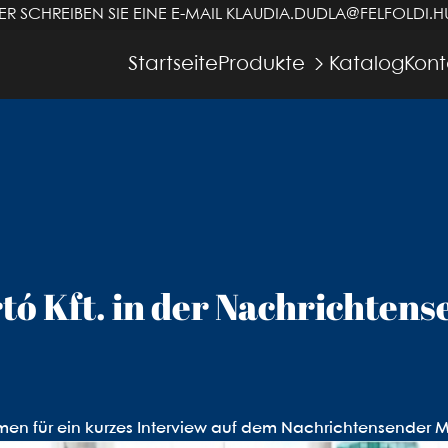
R SCHREIBEN SIE EINE E-MAIL
KLAUDIA.DUDLA@FELFOLDI.H
Startseite
Produkte
Katalog
Kont
rtó Kft. in der Nachrichten
en für ein kurzes Interview auf dem Nachrichtensender M