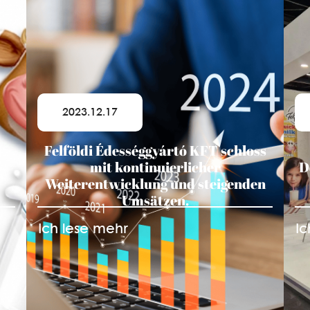
2023.12.17
h
Felföldi Édességgyártó KFT schloss
mit kontinuierlicher
D
Weiterentwicklung und steigenden
Umsätzen.
Ich lese mehr
Ic