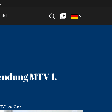
U
akt
sendung MTV 1.
TV1 zu Gast.