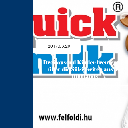
2017.03.29
Dreitausend Kinder freuten sic
über die Süßigkeiten aus den
Highlands!
Ich lese mehr