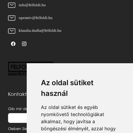
info@felfoldi.hu
operativ@felfoldi.hu
klaudia.dudla@felfoldi.hu
Az oldal sütiket
használ
Kontaktieren Sie uns
Az oldal sütiket és egyéb
Gib mir deinen Namen
nyomkövető technológiákat
alkalmaz, hogy javítsa a
böngészési élményét, azzal hogy
Geben Sie Ihre E-Mail-Adresse ein