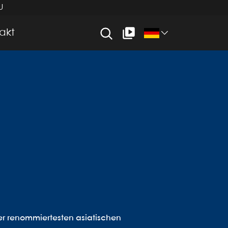
U
akt
er renommiertesten asiatischen