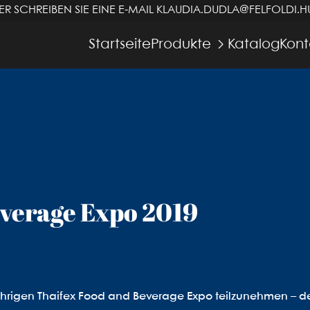
R SCHREIBEN SIE EINE E-MAIL
KLAUDIA.DUDLA@FELFOLDI.H
Startseite
Produkte
Katalog
Kont
everage Expo 2019
jährigen Thaifex Food and Beverage Expo teilzunehmen – d