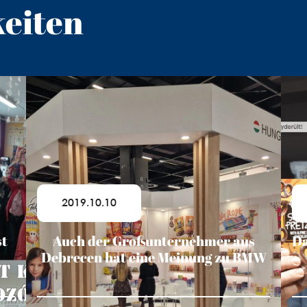
keiten
2019.10.10
st
Auch der Großunternehmer aus
Da
Debrecen hat eine Meinung zu BMW