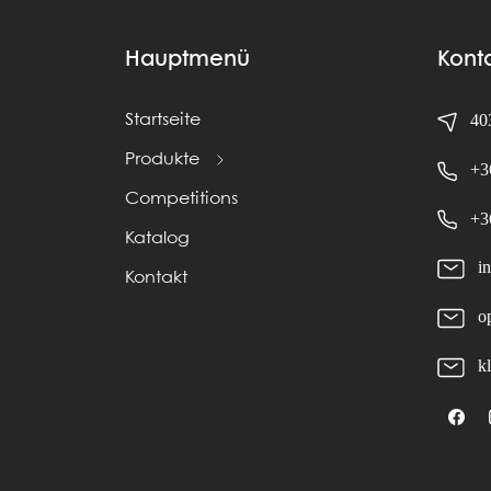
Hauptmenü
Kont
403
Startseite
Produkte
+3
Competitions
+3
Katalog
i
Kontakt
o
k