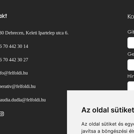
akt
Ko
Gi
0 Debrecen, Keleti Ipartelep utca 6.
6 70 442 30 14
Ge
6 70 442 30 27
nfo@felfoldi.hu
Hi
perativ@felfoldi.hu
laudia.dudla@felfoldi.hu
Az oldal sütike
Az oldal sütiket és e
javítsa a böngészési é