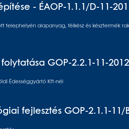
építése - ÉAOP-1.1.1/D-11-20
t telephelyén alapanyag, félkész és késztermék ra
és folytatása GOP-2.2.1-11-201
földi Édességgyártó Kft-nél
iai fejlesztés GOP-2.1.1-11/