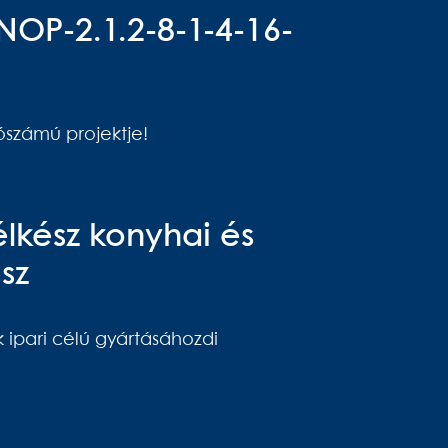
INOP-2.1.2-8-1-4-16-
ószámú projektje!
lkész konyhai és
sz
 ipari célú gyártásáhozdi