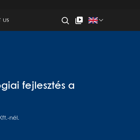
 us
iai fejlesztés a
ft.-nél.