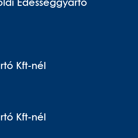
földi Édességgyártó
tó Kft-nél
tó Kft-nél