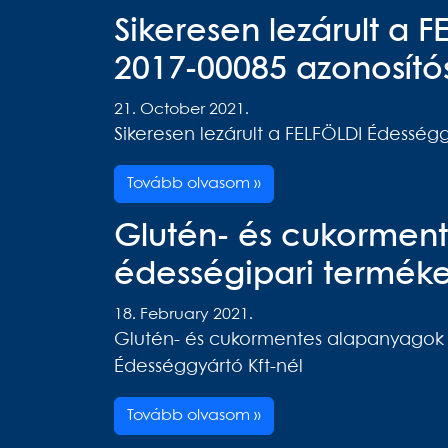
Sikeresen lezárult a 
2017-00085 azonosító
21. October 2021.
Sikeresen lezárult a FELFÖLDI Édességg
Tovább olvasom »
Glutén- és cukorment
édességipari termékek
18. February 2021.
Glutén- és cukormentes alapanyagok fe
Édességgyártó Kft-nél
Tovább olvasom »