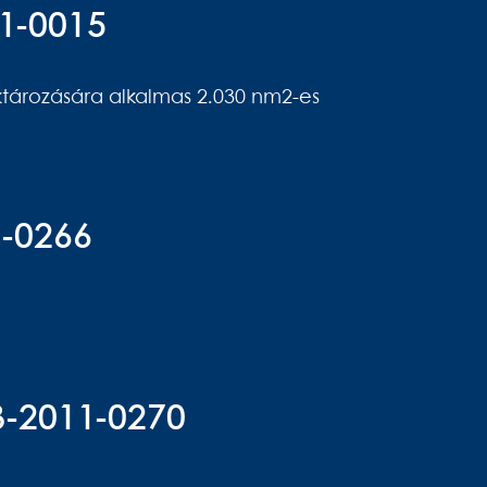
11-0015
ktározására alkalmas 2.030 nm2-es
2-0266
B-2011-0270