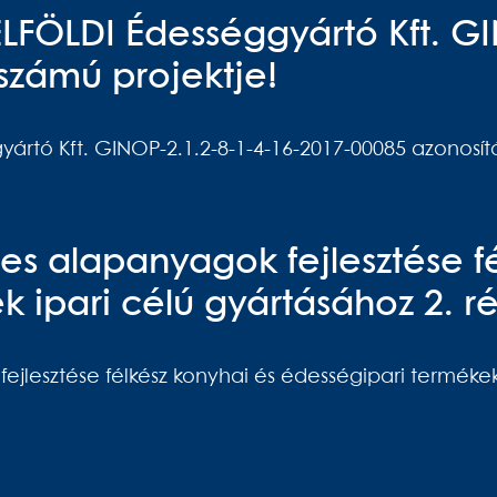
FELFÖLDI Édességgyártó Kft. G
számú projektje!
yártó Kft. GINOP-2.1.2-8-1-4-16-2017-00085 azonosít
es alapanyagok fejlesztése fé
 ipari célú gyártásához 2. ré
jlesztése félkész konyhai és édességipari termékek