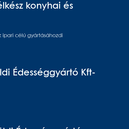
lkész konyhai és
 ipari célú gyártásáhozdi
öldi Édességgyártó Kft-