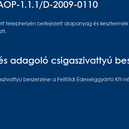
ÉAOP-1.1.1/D-2009-0110
t telephelyén befejezett alapanyag és késztermék r
tt.
és adagoló csigaszivattyú be
zivattyú beszerzése a Felföldi Édességgyártó Kft-né