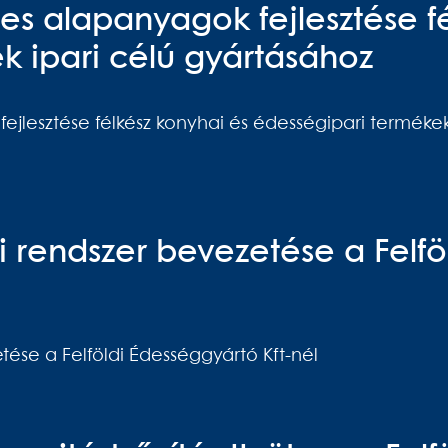
es alapanyagok fejlesztése fé
k ipari célú gyártásához
jlesztése félkész konyhai és édességipari termékek
si rendszer bevezetése a Felf
etése a Felföldi Édességgyártó Kft-nél