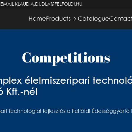
 EMAIL
KLAUDIA.DUDLA@FELFOLDI.HU
Home
Products
Catalogue
Contact
Competitions
plex élelmiszeripari technológ
 Kft.-nél
ari technológiai fejlesztés a Felföldi Édességgyártó K