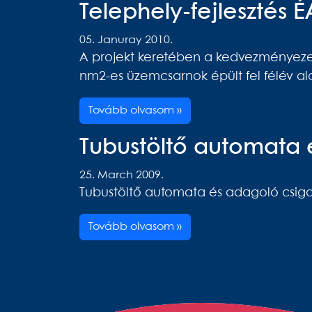
Telephely-fejlesztés 
05. Januray 2010.
A projekt keretében a kedvezményezet
nm2-es üzemcsarnok épült fel félév ala
Tovább olvasom »
Tubustöltő automata 
25. March 2009.
Tubustöltő automata és adagoló csigas
Tovább olvasom »