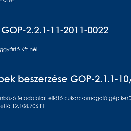
esztés
és GOP-2.2.1-11-2011-0022
éggyártó Kft-nél
ek beszerzése GOP-2.1.1-10
ülönböző feladatokat ellátó cukorcsomagoló gép kerü
ettó 12.108.706 Ft