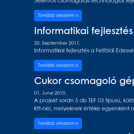
Jelentős csomagolás-technológiai fejl
Tovább olvasom »
Informatikai fejleszt
20. September 2011.
Informatikai fejlesztés a Felföldi Édess
Tovább olvasom »
Cukor csomagoló gép
01. June 2010.
A projekt során 5 db TEF 03 típusú, k
Kft-nél, melyeknek értéke egyenként n
Tovább olvasom »