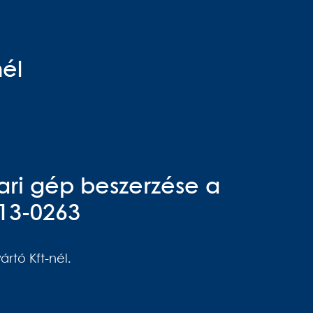
nél
ri gép beszerzése a
013-0263
rtó Kft-nél.