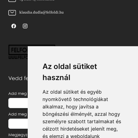
klaudia.dudla@felfoldi.hu
Az oldal sütiket
használ
Vedd fel velünk a kapcsolatot
Az oldal sütiket és egyéb
Add meg a neved
nyomkövető technológiákat
alkalmaz, hogy javítsa a
böngészési élményét, azzal hogy
Add meg az e-mail címed
személyre szabott tartalmakat és
célzott hirdetéseket jelenít meg,
Megjegyzés, üzenet
és elemzi a weboldalunk