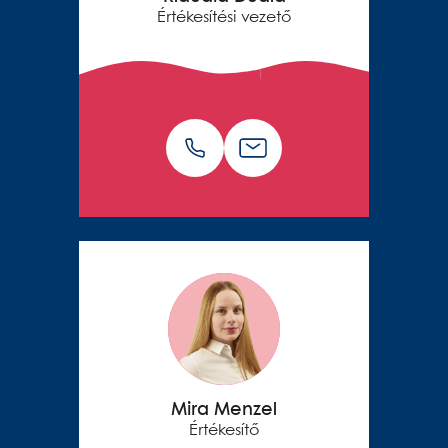
Értékesítési vezető
Mira Menzel
Értékesítő