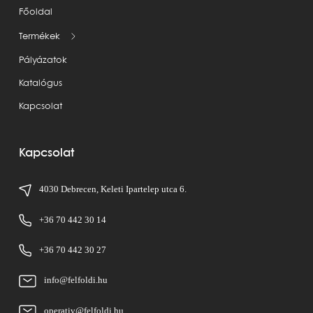
Főoldal
Termékek
Pályázatok
Katalógus
Kapcsolat
Kapcsolat
4030 Debrecen, Keleti Ipartelep utca 6.
+36 70 442 30 14
+36 70 442 30 27
info@felfoldi.hu
operativ@felfoldi.hu