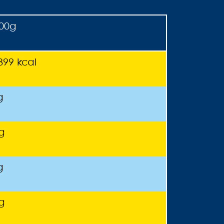
00g
399 kcal
g
g
g
g