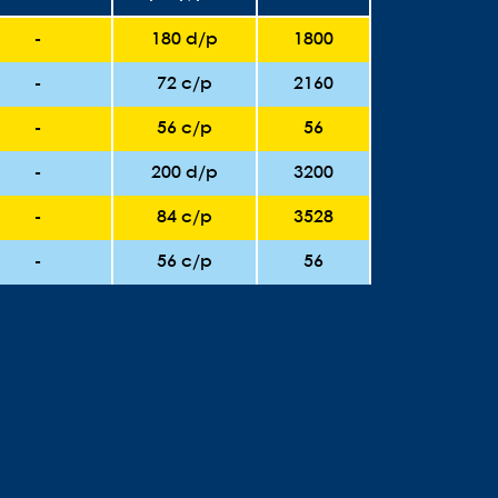
-
180 d/p
1800
-
72 c/p
2160
-
56 c/p
56
-
200 d/p
3200
-
84 c/p
3528
-
56 c/p
56