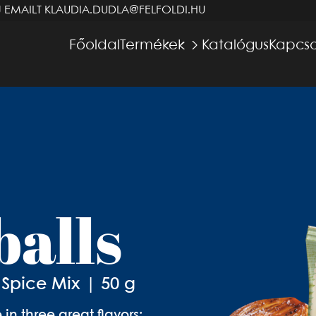
J EMAILT
KLAUDIA.DUDLA@FELFOLDI.HU
Főoldal
Termékek
Katalógus
Kapcso
balls
n Spice Mix | 50 g
in three great flavors: