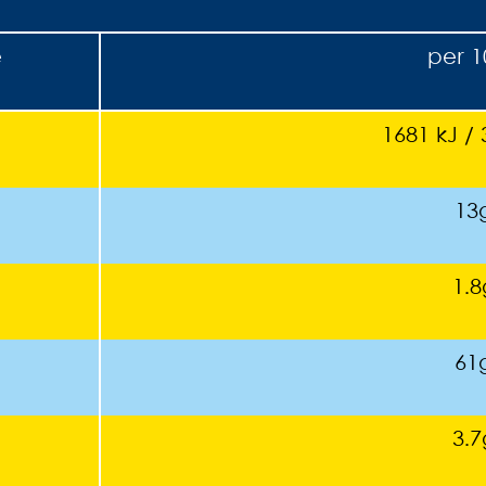
e
per 1
1681 kJ / 
13
1.8
61
3.7