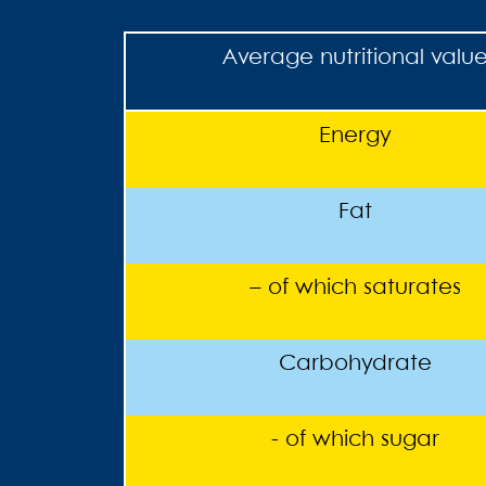
Average nutritional valu
Energy
Fat
– of which saturates
Carbohydrate
- of which sugar