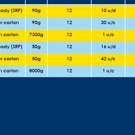
eady (SRP)
90g
12
10 u/d
r carton
90g
12
30 u/c
in carton
7300g
12
1 u/c
eady (SRP)
50g
12
16 u/d
r carton
50g
12
42 u/c
in carton
8000g
12
1 u/c