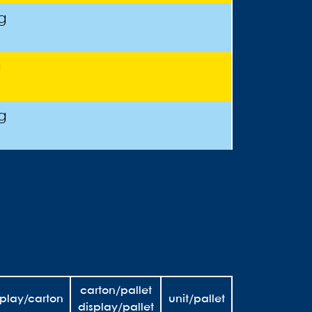
g
g
g
carton/pallet
splay/carton
unit/pallet
display/pallet