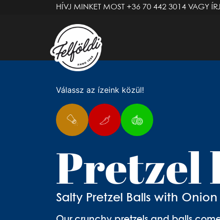
HÍVJ MINKET MOST
+36 70 442 3014
VAGY ÍR
Válassz az ízeink közül!
Pretzel 
Salty Pretzel Balls with Onio
Our crunchy pretzels and balls come 