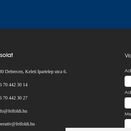
solat
Ve
Ad
0 Debrecen, Keleti Ipartelep utca 6.
6 70 442 30 14
Ad
6 70 442 30 27
nfo@felfoldi.hu
Me
perativ@felfoldi.hu