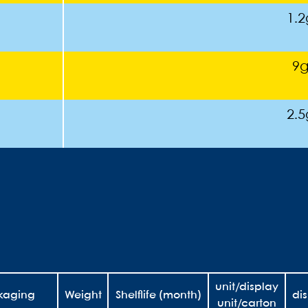
1.2
9
2.5
unit/display
kaging
Weight
Shelflife (month)
di
unit/carton