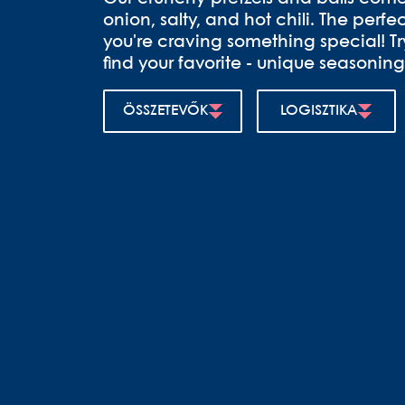
onion, salty, and hot chili. The perf
you're craving something special! Try
find your favorite - unique seasoning,
ÖSSZETEVŐK
LOGISZTIKA