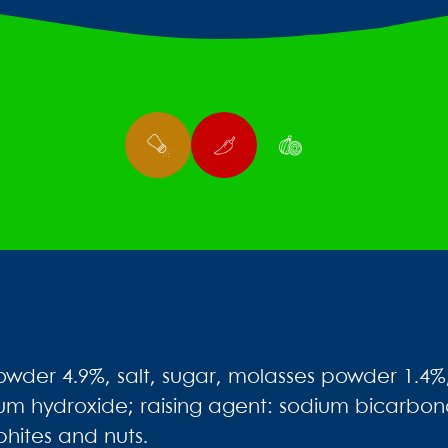
powder 4.9%, salt, sugar, molasses powder 1.4%,
odium hydroxide; raising agent: sodium bicarbon
phites and nuts.