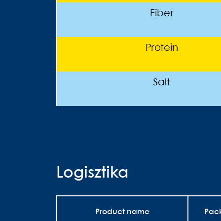
Fiber
Protein
Salt
Logisztika
Product name
Pac