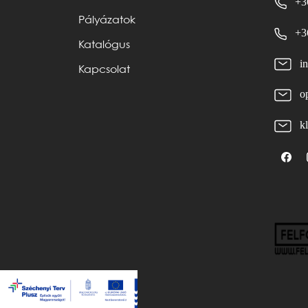
+3
Pályázatok
+3
Katalógus
i
Kapcsolat
o
k