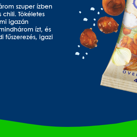
árom szuper ízben
chili. Tökéletes
ami igazán
mindhárom ízt, és
 fűszerezés, igazi