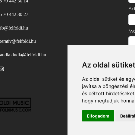
6 70 442 30 14
Ad
6 70 442 30 27
nfo@felfoldi.hu
Me
perativ@felfoldi.hu
laudia.dudla@felfoldi.hu
Az oldal sütike
Az oldal sütiket és e
javítsa a böngészési é
és célzott hirdetéseket
hogy megtudjuk honnan
Elfogadom
Beállí