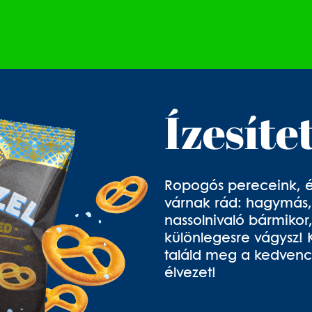
Ízesíte
Ropogós pereceink, é
várnak rád: hagymás, s
nassolnivaló bármikor
különlegesre vágysz! 
találd meg a kedvence
élvezet!