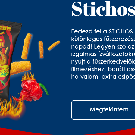
Sticho
Fedezd fel a STICHOS 
különleges fűszerezéss
napod! Legyen szó a
izgalmas ízváltozatokr
nyújt a fűszerkedvelők
filmezéshez, baráti ö
ha valami extra csípő
Megtekintem