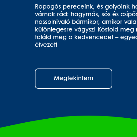
Ropogós pereceink, és golyóink h
várnak rád: hagymás, sós és csípős 
nassolnivaló bármikor, amikor val
különlegesre vágysz! Kóstold meg 
találd meg a kedvencedet – egyedi
élvezet!
Megtekintem