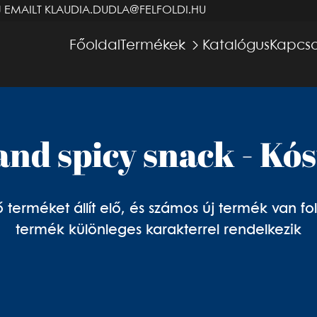
J EMAILT
KLAUDIA.DUDLA@FELFOLDI.HU
Főoldal
Termékek
Katalógus
Kapcso
nd spicy snack - Kó
erméket állít elő, és számos új termék van fol
termék különleges karakterrel rendelkezik