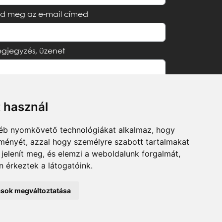
d meg az e-mail címed
gjegyzés, üzenet
t használ
Elfogadom az
Adatvédelmi tájékoztatót
gyéb nyomkövető technológiákat alkalmaz, hogy
lményét, azzal hogy személyre szabott tartalmakat
Küldés
 jelenít meg, és elemzi a weboldalunk forgalmát,
 érkeztek a látogatóink.
tások megváltoztatása