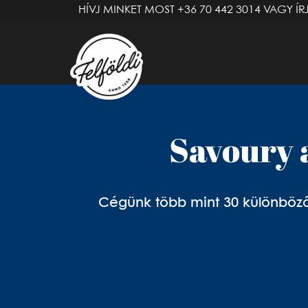
HÍVJ MINKET MOST
+36 70 442 3014
VAGY ÍR
Savoury a
Cégünk több mint 30 különböző t