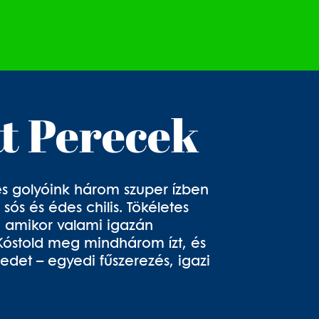
tt Perecek
s golyóink három szuper ízben
ós és édes chilis. Tökéletes
, amikor valami igazán
Kóstold meg mindhárom ízt, és
det – egyedi fűszerezés, igazi