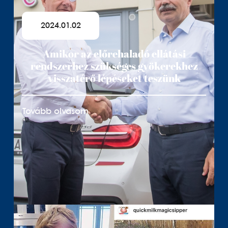
2024.01.02
Amikor az előrehaladó ellátási
rendszerhez szükséges gyökerekhez
visszatérő lépéseket teszünk
Tovább olvasom