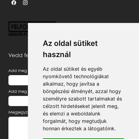
Az oldal sütiket
használ
Vedd fel velünk a kapcsolatot
Az oldal sütiket és egyéb
Add meg a neved
nyomkövető technológiákat
alkalmaz, hogy javítsa a
böngészési élményét, azzal hogy
Add meg az e-mail címed
személyre szabott tartalmakat és
célzott hirdetéseket jelenít meg,
Megjegyzés, üzenet
és elemzi a weboldalunk
forgalmát, hogy megtudjuk
honnan érkeztek a látogatóink.