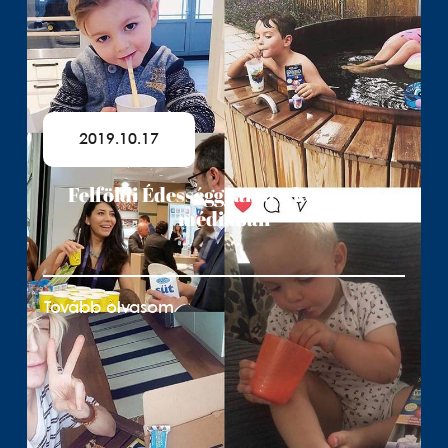
2019.10.17
Felföldi Édességgyártó a közösségi
médiában
Tovább olvasom