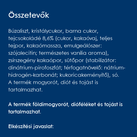
Összetevők
Búzaliszt, kristálycukor, barna cukor,
tejcsokoládé 8,6% (cukor, kakaóvaj, teljes
tejpor, kakaómassza, emulgeálószer:
szójalecitin; természetes vanília aroma),
zsírszegény kakaópor, sütőpor (stabilizátor:
dinátrium-pirofoszfát; térfogatnövelő: nátrium-
hidrogén-karbonát; kukoricakeményítő), só.
A termék mogyorót, diót és tojást is
tartalmazhat.
A termék földimogyorót, dióféléket és tojást is
tartalmazhat.
Elkészítési javaslat: