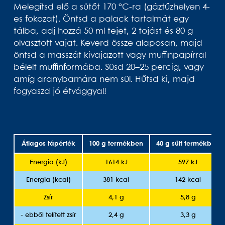
Melegítsd elő a sütőt 170 °C-ra (gáztűzhelyen 4-
es fokozat). Öntsd a palack tartalmát egy
tálba, adj hozzá 50 ml tejet, 2 tojást és 80 g
olvasztott vajat. Keverd össze alaposan, majd
öntsd a masszát kivajazott vagy muffinpapírral
bélelt muffinformába. Süsd 20–25 percig, vagy
amíg aranybarnára nem sül. Hűtsd ki, majd
fogyaszd jó étvággyal!
Átlagos tápérték
100 g termékben
40 g sült termékben
Energia (kJ)
1614 kJ
597 kJ
Energia (kcal)
381 kcal
142 kcal
Zsír
4,1 g
5,8 g
- ebből telített zsír
2,4 g
3,3 g