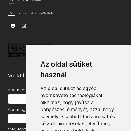
operativ@felfoldi.hu
klaudia.dudla@felfoldi.hu
Az oldal sütiket
használ
Vedd fel velünk a kapcsolatot
Az oldal sütiket és egyéb
Add meg a neved
nyomkövető technológiákat
alkalmaz, hogy javítsa a
böngészési élményét, azzal hogy
Add meg az e-mail címed
személyre szabott tartalmakat és
célzott hirdetéseket jelenít meg,
és elemzi a weboldalunk
Megjegyzés, üzenet