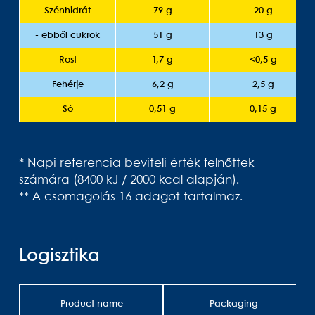
Szénhidrát
79 g
20 g
- ebből cukrok
51 g
13 g
Rost
1,7 g
<0,5 g
Fehérje
6,2 g
2,5 g
Só
0,51 g
0,15 g
* Napi referencia beviteli érték felnőttek
számára (8400 kJ / 2000 kcal alapján).
** A csomagolás 16 adagot tartalmaz.
Logisztika
Product name
Packaging