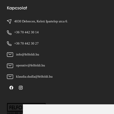
Kapcsolat
4030 Debrecen, Keleti Ipartelep utca 6.
+36 70 442 30 14
+36 70 442 30 27
info@felfoldi.hu
operativ@felfoldi.hu
klaudia.dudla@felfoldi.hu