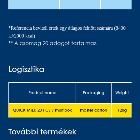
Referencia beviteli érték egy átlagos felnőtt számára (8400
*
kJ/2000 kcal)
** A csomag 20 adagot tartalmaz.
Logisztika
Product name
Packaging
Weight
S
QUICK MILK 20 PCS / multibox
master carton
120g
További termékek