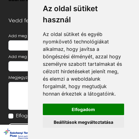
Az oldal sütiket
használ
Vedd fel velünk a kapcsolatot
Az oldal sütiket és egyéb
Add meg a neved
nyomkövető technológiákat
alkalmaz, hogy javítsa a
böngészési élményét, azzal hogy
Add meg az e-mail címed
személyre szabott tartalmakat és
célzott hirdetéseket jelenít meg,
és elemzi a weboldalunk
Megjegyzés, üzenet
forgalmát, hogy megtudjuk
honnan érkeztek a látogatóink.
Elfogadom
Elfogadom az
Adatvédelmi tájékoztatót
Beállítások megváltoztatása
Küldés