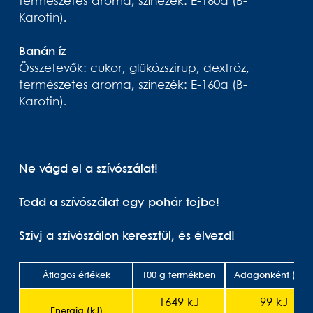
természetes aroma, színezék: E-160a (B-
Karotin).
Banán íz
Összetevők: cukor, glükózszirup, dextróz,
természetes aroma, színezék: E-160a (B-
Karotin).
Ne vágd el a szívószálat!
Tedd a szívószálat egy pohár tejbe!
Szívj a szívószálon keresztül, és élvezd!
Átlagos értékek
100 g termékben
Adagonként (6 g)
1649 kJ
99 kJ
Energia (kJ)