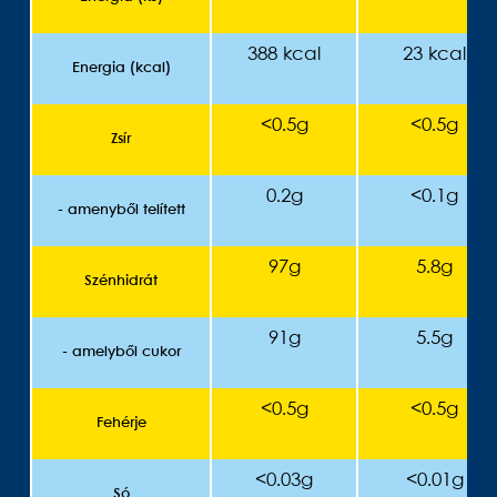
388 kcal
23 kcal
Energia (kcal)
<0.5g
<0.5g
Zsír
0.2g
<0.1g
- amenyből telített
97g
5.8g
Szénhidrát
91g
5.5g
- amelyből cukor
<0.5g
<0.5g
Fehérje
<0.03g
<0.01g
Só