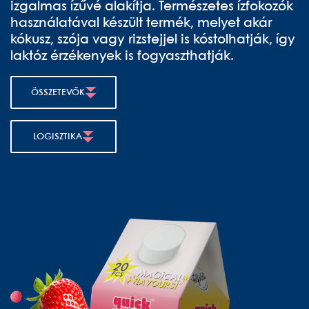
izgalmas ízűvé alakítja. Természetes ízfokozók
használatával készült termék, melyet akár
kókusz, szója vagy rizstejjel is kóstolhatják, így
laktóz érzékenyek is fogyaszthatják.
ÖSSZETEVŐK
LOGISZTIKA