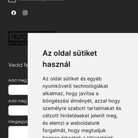
Az oldal sütiket
használ
Vedd fel velünk a kapcsolatot
Az oldal sütiket és egyéb
Add meg a neved
nyomkövető technológiákat
alkalmaz, hogy javítsa a
böngészési élményét, azzal hogy
Add meg az e-mail címed
személyre szabott tartalmakat és
célzott hirdetéseket jelenít meg,
Megjegyzés, üzenet
és elemzi a weboldalunk
forgalmát, hogy megtudjuk
honnan érkeztek a látogatóink.