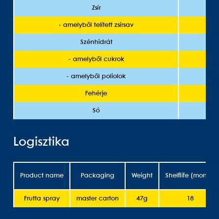
Zsír
- amelyből telített zsírsav
Szénhidrát
- amelyből cukrok
- amelyből poliolok
Fehérje
Só
Logisztika
Product name
Packaging
Weight
Shelflife (month)
Frutta spray
master carton
47g
18