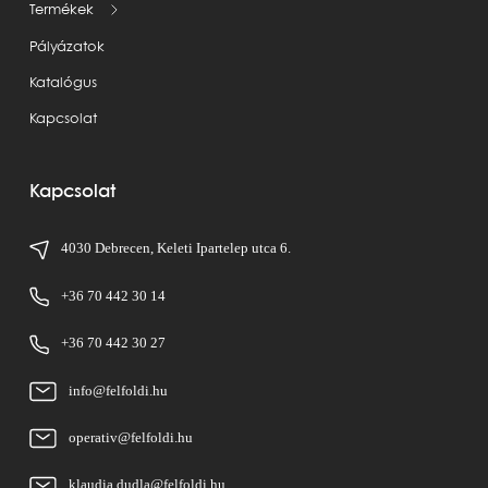
Termékek
Pályázatok
Katalógus
Kapcsolat
Kapcsolat
4030 Debrecen, Keleti Ipartelep utca 6.
+36 70 442 30 14
+36 70 442 30 27
info@felfoldi.hu
operativ@felfoldi.hu
klaudia.dudla@felfoldi.hu