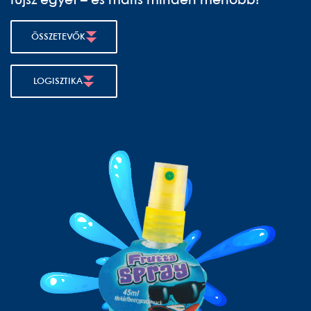
fújsz egyet – és máris minden menőbb!
ÖSSZETEVŐK
LOGISZTIKA