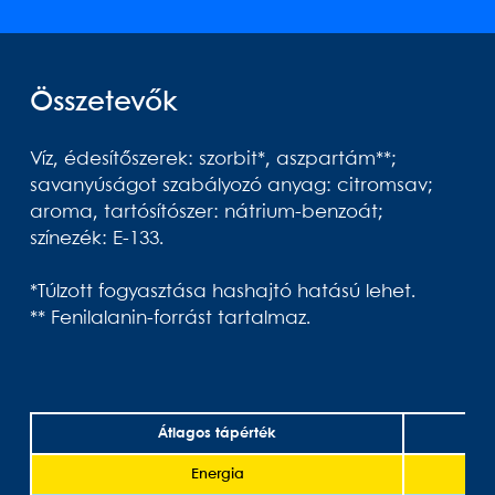
Összetevők
Víz, édesítőszerek: szorbit*, aszpartám**;
savanyúságot szabályozó anyag: citromsav;
aroma, tartósítószer: nátrium-benzoát;
színezék: E-133.
*Túlzott fogyasztása hashajtó hatású lehet.
** Fenilalanin-forrást tartalmaz.
Átlagos tápérték
1
Energia