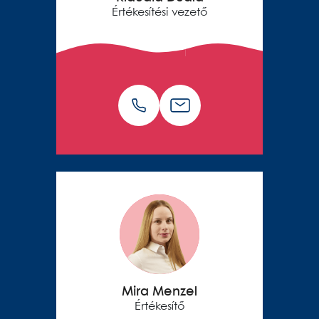
Értékesítési vezető
Mira Menzel
Értékesítő