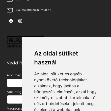
klaudia.dudla@felfoldi.hu
Az oldal sütiket
használ
Vedd fel velünk a kapcsolatot
Az oldal sütiket és egyéb
Add meg a neved
nyomkövető technológiákat
alkalmaz, hogy javítsa a
böngészési élményét, azzal hogy
Add meg az e-mail címed
személyre szabott tartalmakat és
célzott hirdetéseket jelenít meg,
Megjegyzés, üzenet
és elemzi a weboldalunk