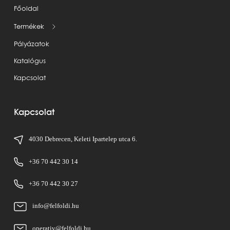
Főoldal
Termékek
Pályázatok
Katalógus
Kapcsolat
Kapcsolat
4030 Debrecen, Keleti Ipartelep utca 6.
+36 70 442 30 14
+36 70 442 30 27
info@felfoldi.hu
operativ@felfoldi.hu