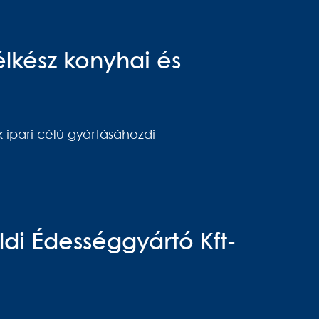
lkész konyhai és
 ipari célú gyártásáhozdi
öldi Édességgyártó Kft-