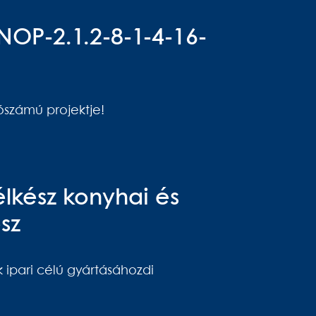
INOP-2.1.2-8-1-4-16-
ószámú projektje!
lkész konyhai és
sz
 ipari célú gyártásáhozdi