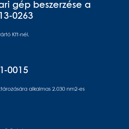
ri gép beszerzése a
013-0263
rtó Kft-nél.
11-0015
ktározására alkalmas 2.030 nm2-es