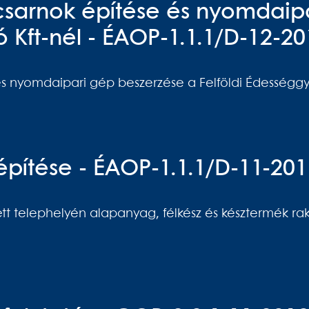
sarnok építése és nyomdaipa
ó Kft-nél - ÉAOP-1.1.1/D-12-2
 nyomdaipari gép beszerzése a Felföldi Édességgyá
építése - ÉAOP-1.1.1/D-11-20
t telephelyén alapanyag, félkész és késztermék ra