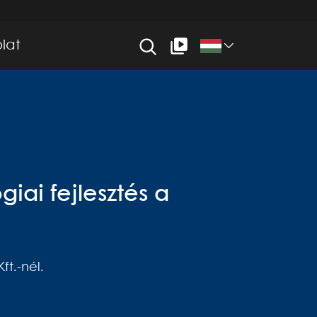
lat
iai fejlesztés a
ft.-nél.