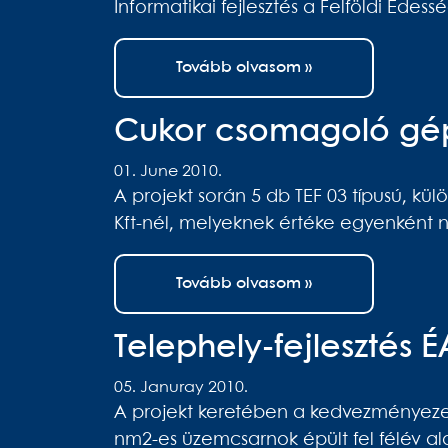
Informatikai fejlesztés a Felföldi Édess
Tovább olvasom »
Cukor csomagoló gép
01. June 2010.
A projekt során 5 db TEF 03 típusú, k
Kft-nél, melyeknek értéke egyenként n
Tovább olvasom »
Telephely-fejlesztés 
05. Januray 2010.
A projekt keretében a kedvezményezet
nm2-es üzemcsarnok épült fel félév ala