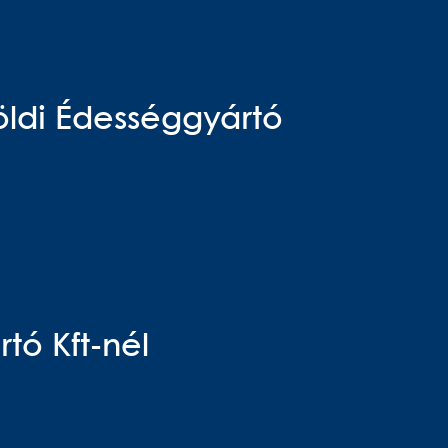
földi Édességgyártó
tó Kft-nél