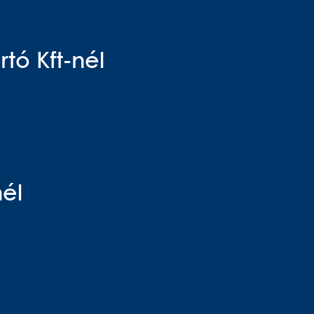
tó Kft-nél
nél