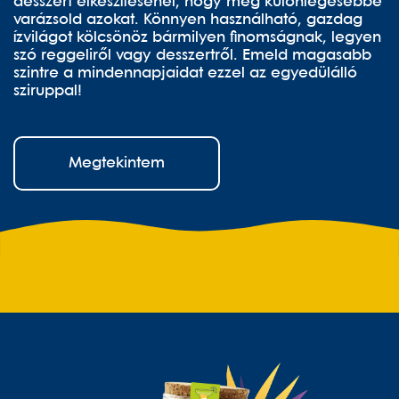
desszert elkészítésénél, hogy még különlegesebbé
varázsold azokat. Könnyen használható, gazdag
ízvilágot kölcsönöz bármilyen finomságnak, legyen
szó reggeliről vagy desszertről. Emeld magasabb
szintre a mindennapjaidat ezzel az egyedülálló
sziruppal!
Megtekintem