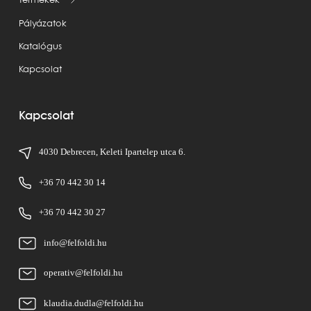
Termékek
Pályázatok
Katalógus
Kapcsolat
Kapcsolat
4030 Debrecen, Keleti Ipartelep utca 6.
+36 70 442 30 14
+36 70 442 30 27
info@felfoldi.hu
operativ@felfoldi.hu
klaudia.dudla@felfoldi.hu