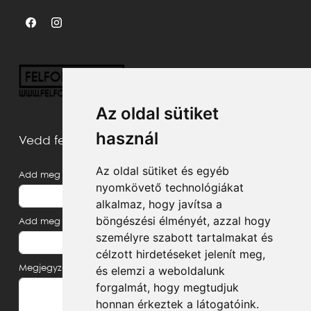
Az oldal sütiket
használ
Vedd fel velünk a kapcsolatot
Az oldal sütiket és egyéb
Add meg a neved
nyomkövető technológiákat
alkalmaz, hogy javítsa a
böngészési élményét, azzal hogy
Add meg az e-mail címed
személyre szabott tartalmakat és
célzott hirdetéseket jelenít meg,
és elemzi a weboldalunk
Megjegyzés, üzenet
forgalmát, hogy megtudjuk
honnan érkeztek a látogatóink.