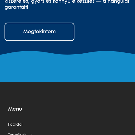
kiszerelés, gyors és könnyű elkészítés — a hangulat
garantált!
Megtekintem
Menü
Főoldal