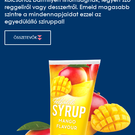
kölcsönöz bármilyen finomságnak, legyen szó
reggeliről vagy desszertről. Emeld magasabb
szintre a mindennapjaidat ezzel az
egyedülálló sziruppal!
ÖSSZETEVŐK