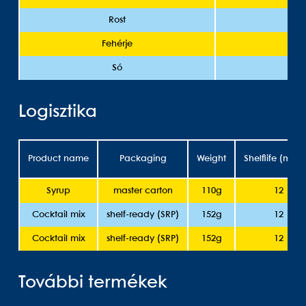
Rost
Fehérje
Só
Logisztika
Product name
Packaging
Weight
Shelflife (mont
Syrup
master carton
110g
12
Cocktail mix
shelf-ready (SRP)
152g
12
Cocktail mix
shelf-ready (SRP)
152g
12
További termékek