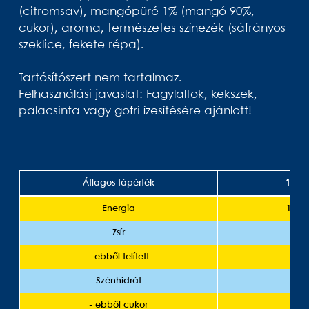
(citromsav), mangópüré 1% (mangó 90%,
cukor), aroma, természetes színezék (sáfrányos
szeklice, fekete répa).
Tartósítószert nem tartalmaz.
Felhasználási javaslat: Fagylaltok, kekszek,
palacsinta vagy gofri ízesítésére ajánlott!
Átlagos tápérték
100 
Energia
1190 
Zsír
- ebből telített
Szénhidrát
- ebből cukor