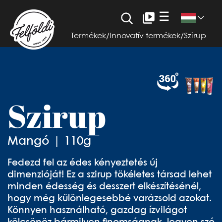
☰
Termékek
/
Innovatív termékek
/
Szirup
Szirup
Mangó | 110g
Fedezd fel az édes kényeztetés új
dimenzióját! Ez a szirup tökéletes társad lehet
minden édesség és desszert elkészítésénél,
hogy még különlegesebbé varázsold azokat.
Könnyen használható, gazdag ízvilágot