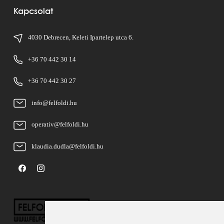
Kapcsolat
4030 Debrecen, Keleti Ipartelep utca 6.
+36 70 442 30 14
+36 70 442 30 27
info@felfoldi.hu
operativ@felfoldi.hu
klaudia.dudla@felfoldi.hu