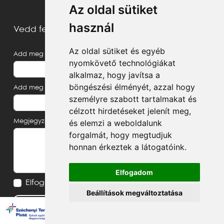
Az oldal sütiket
használ
Vedd fel velünk a kapcsolatot
Az oldal sütiket és egyéb
Add meg a neved
nyomkövető technológiákat
alkalmaz, hogy javítsa a
böngészési élményét, azzal hogy
Add meg az e-mail címed
személyre szabott tartalmakat és
célzott hirdetéseket jelenít meg,
és elemzi a weboldalunk
Megjegyzés, üzenet
forgalmát, hogy megtudjuk
honnan érkeztek a látogatóink.
Elfogadom
Elfogadom az
Adatvédelmi tájékoztatót
Beállítások megváltoztatása
Küldés