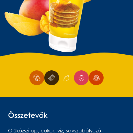
Összetevők
Glükózszirup, cukor, víz, savszabályozó