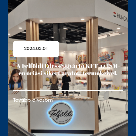
2024.03.01
A Felföldi Édességgyártó KFT az ISM-
en óriási sikert aratott termékeivel.
Tovább olvasom