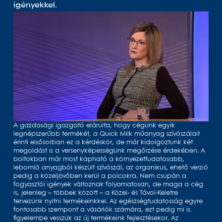
igényekkel.
A gazdasági igazgató elárulta, hogy cégünk egyik
legnépszerűbb termékét, a Quick Milk műanyag szívószálait
érinti elsősorban ez a kérdéskör, de már kidolgoztunk két
megoldást is a versenyképességünk megőrzése érdekében. A
boltokban már most kapható a környezettudatosabb,
lebomló anyagból készült szívószál, az organikus, ehető verzió
pedig a közeljövőben kerül a polcokra. Nem csupán a
fogyasztói igények változnak folyamatosan, de maga a cég
is, jelenleg – többek között – a Közel- és Távol-Keletre
tervezünk nyitni termékeinkkel. Az egészségtudatosság egyre
fontosabb szempont a vásárlók számára, ezt pedig mi is
figyelembe vesszük az új termékeink fejlesztésekor. Az