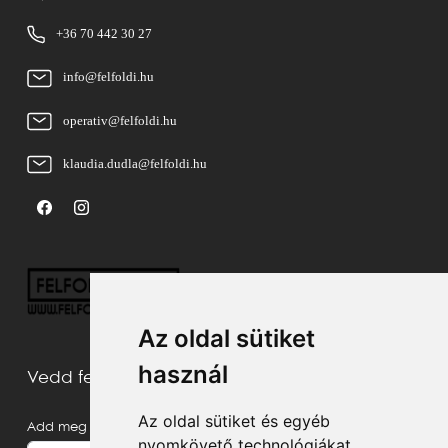
+36 70 442 30 27
info@felfoldi.hu
operativ@felfoldi.hu
klaudia.dudla@felfoldi.hu
Az oldal sütiket
használ
Vedd fel velünk a kapcsolatot
Az oldal sütiket és egyéb
Add meg a neved
nyomkövető technológiákat