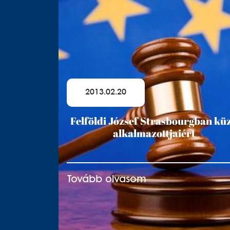
2013.02.20
Felföldi József Strasbourgban kü
alkalmazottjaiért
Tovább olvasom