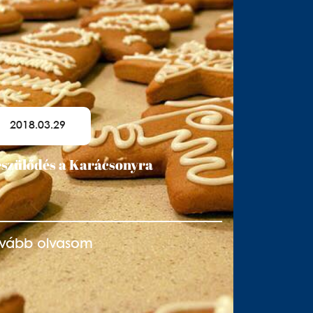
2018.03.29
szülődés a Karácsonyra
ovább olvasom