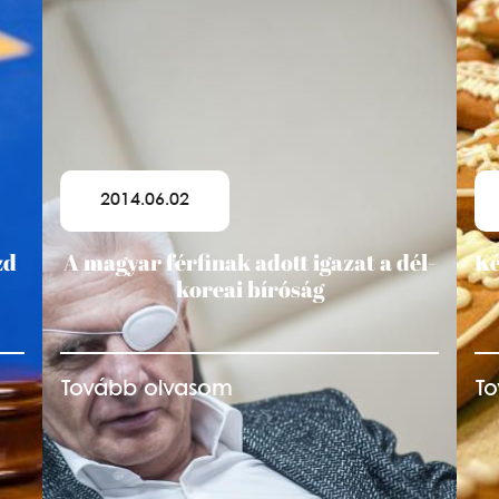
2014.06.02
zd
A magyar férfinak adott igazat a dél-
Ké
koreai bíróság
Tovább olvasom
T