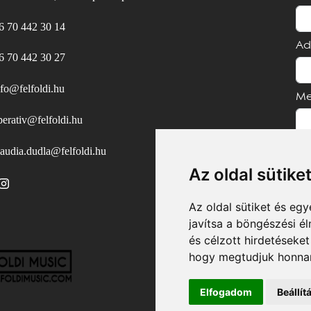
6 70 442 30 14
Ad
6 70 442 30 27
nfo@felfoldi.hu
Me
perativ@felfoldi.hu
laudia.dudla@felfoldi.hu
Az oldal sütike
Az oldal sütiket és e
javítsa a böngészési é
és célzott hirdetéseket
hogy megtudjuk honnan
Elfogadom
Beállí