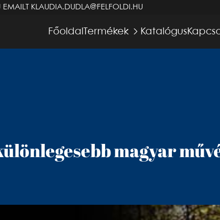
J EMAILT
KLAUDIA.DUDLA@FELFOLDI.HU
Főoldal
Termékek
Katalógus
Kapcso
gkülönlegesebb magyar műv