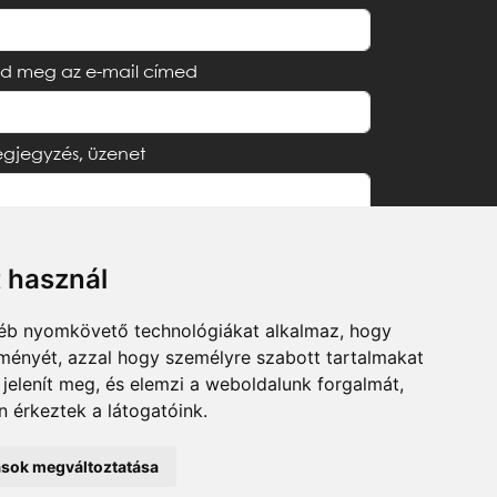
d meg az e-mail címed
gjegyzés, üzenet
t használ
Elfogadom az
Adatvédelmi tájékoztatót
gyéb nyomkövető technológiákat alkalmaz, hogy
lményét, azzal hogy személyre szabott tartalmakat
Küldés
 jelenít meg, és elemzi a weboldalunk forgalmát,
 érkeztek a látogatóink.
tások megváltoztatása