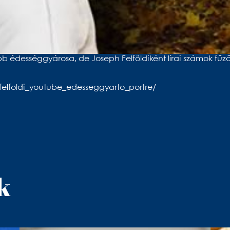
bb édességgyárosa, de Joseph Felföldiként lírai számok fűz
felfoldi_youtube_edesseggyarto_portre/
k