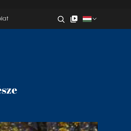
lat
észe