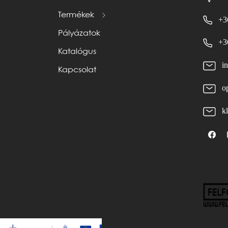
Termékek
+3
Pályázatok
+3
Katalógus
i
Kapcsolat
o
k