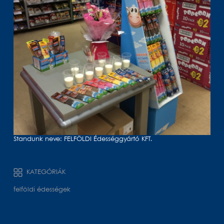
Standunk neve: FELFÖLDI Édességgyártó KFT.
KATEGÓRIÁK
felföldi édességek