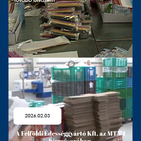
Tovább olvasom
2026.02.03
A Felföldi Édességgyártó Kft. az MTV 1
hírműsorában.