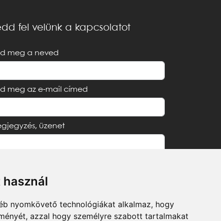
dd fel velünk a kapcsolatot
d meg a neved
d meg az e-mail címed
gjegyzés, üzenet
t használ
Elfogadom az
Adatvédelmi tájékoztatót
gyéb nyomkövető technológiákat alkalmaz, hogy
lményét, azzal hogy személyre szabott tartalmakat