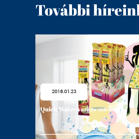
További hírein
2018.01.23
Quick Water varázs szívószál