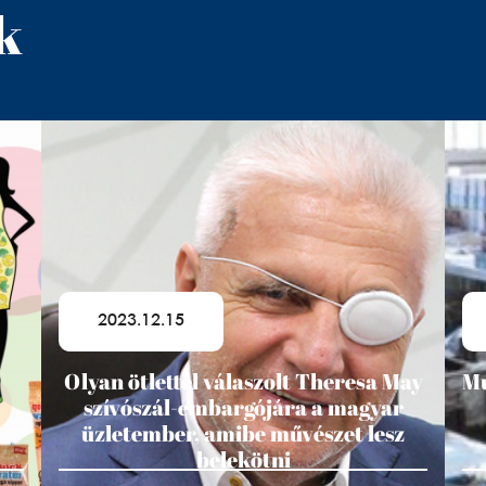
k
2023.12.15
Olyan ötlettel válaszolt Theresa May
Mu
szívószál-embargójára a magyar
üzletember, amibe művészet lesz
belekötni