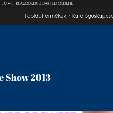
J EMAILT
KLAUDIA.DUDLA@FELFOLDI.HU
Főoldal
Termékek
Katalógus
Kapcso
de Show 2013