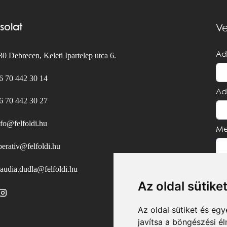
solat
Ve
Ad
0 Debrecen, Keleti Ipartelep utca 6.
6 70 442 30 14
Ad
6 70 442 30 27
nfo@felfoldi.hu
Me
perativ@felfoldi.hu
laudia.dudla@felfoldi.hu
Az oldal sütike
Az oldal sütiket és e
javítsa a böngészési é