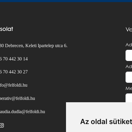
solat
Ve
Ad
0 Debrecen, Keleti Ipartelep utca 6.
6 70 442 30 14
Ad
6 70 442 30 27
nfo@felfoldi.hu
Me
perativ@felfoldi.hu
laudia.dudla@felfoldi.hu
Az oldal sütike