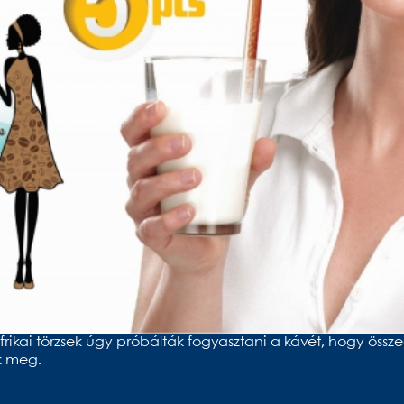
ikai törzsek úgy próbálták fogyasztani a kávét, hogy összed
k meg.