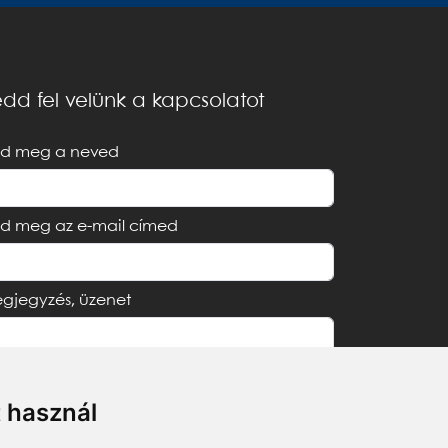
dd fel velünk a kapcsolatot
d meg a neved
d meg az e-mail címed
gjegyzés, üzenet
t használ
Elfogadom az
Adatvédelmi tájékoztatót