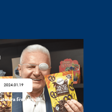
2024.01.19
titokra fényderült!