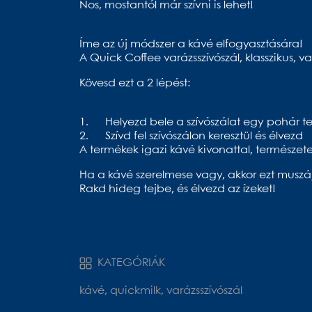
Nos, mostantól már szívni is lehet!
Íme az új módszer a kávé elfogyasztására!
A Quick Coffee varázsszívószál, klasszikus, v
Kövesd ezt a 2 lépést:
1. Helyezd bele a szívószálat egy pohár te
2. Szívd fel szívószálon keresztül és élvezd
A termékek igazi kávé kivonattal, természe
Ha a kávé szerelmese vagy, akkor ezt musz
Rakd hideg tejbe, és élvezd az ízeket!
KATEGÓRIÁK
kávé, quickmilk, varázsszívószál