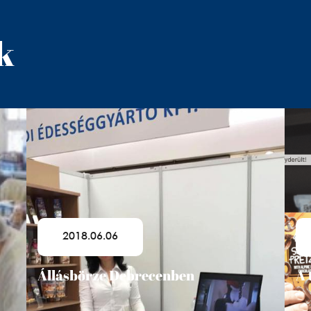
k
2018.06.06
Állásbörze Debrecenben
A 