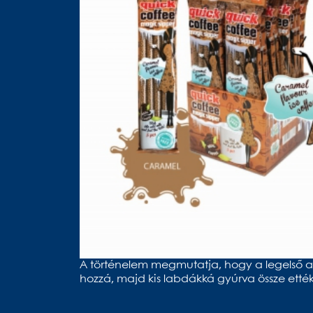
A történelem megmutatja, hogy a legelső afr
hozzá, majd kis labdákká gyúrva össze etté