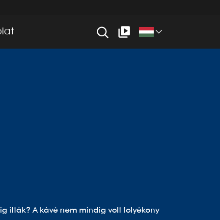
lat
ig itták? A kávé nem mindig volt folyékony