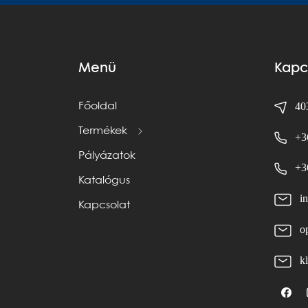
Menü
Kapc
403
Főoldal
Termékek
+3
Pályázatok
+3
Katalógus
i
Kapcsolat
o
k