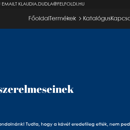
J EMAILT
KLAUDIA.DUDLA@FELFOLDI.HU
Főoldal
Termékek
Katalógus
Kapcso
 szerelmeseinek
gondolnánk! Tudta, hogy a kávét eredetileg ették, nem ped