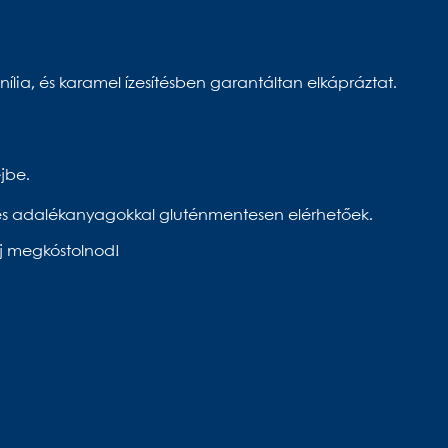
anília, és karamel ízesítésben garantáltan elkápráztat.
jbe.
tes adalékanyagokkal gluténmentesen elérhetőek.
áj megkóstolnod!