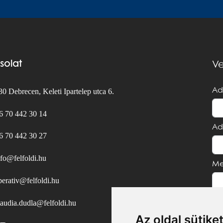
solat
Ve
Ad
0 Debrecen, Keleti Ipartelep utca 6.
6 70 442 30 14
Ad
6 70 442 30 27
nfo@felfoldi.hu
Me
perativ@felfoldi.hu
laudia.dudla@felfoldi.hu
Az oldal sütike