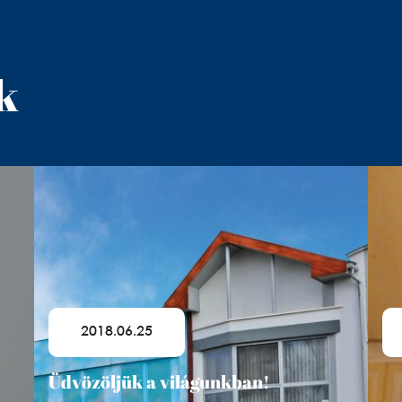
k
2018.06.25
Üdvözöljük a világunkban!