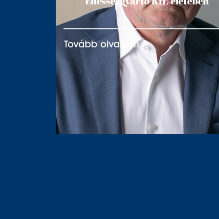
Édességgyártó Kft. életében
Tovább olvasom