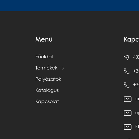
Menü
Kapc
403
Főoldal
Termékek
+3
Pályázatok
+3
Katalógus
i
Kapcsolat
o
k