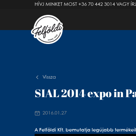
HÍVJ MINKET MOST
+36 70 442 3014
VAGY ÍR
Vissza
SIAL 2014 expo in P
2016.01.27
A Felföldi Kft. bemutatja legújabb termékei