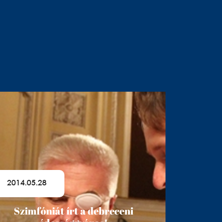
2014.05.28
Szimfóniát írt a debreceni