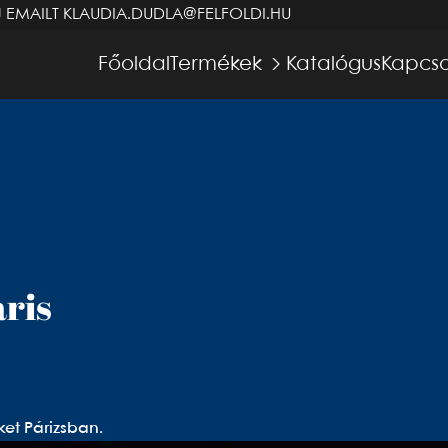
J EMAILT
KLAUDIA.DUDLA@FELFOLDI.HU
Főoldal
Termékek
Katalógus
Kapcso
aris
ket Párizsban.