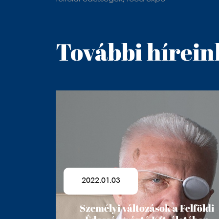
További hírein
2022.01.03
Személyi változások a Felföldi