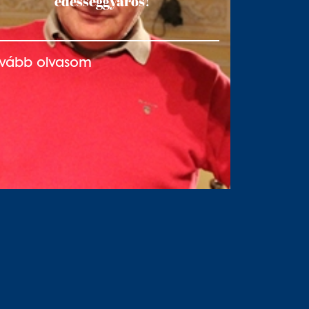
édességgyáros!
ovább olvasom