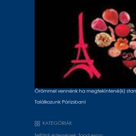
Örömmel vennénk ha megtekintené(k) standun
Találkozunk Párizsban!
KATEGÓRIÁK
felföldi édességek, food expo