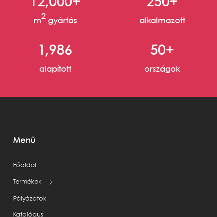
12,000+
250+
2
m
gyártás
alkalmazott
1,986
50+
alapított
országok
Menü
Főoldal
Termékek
Pályázatok
Katalógus