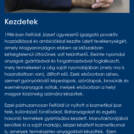
Kezdetek
1986-ban Felföldi József ügyvezető igazgató proaktív
hozzáállással és ambíciókkal kezdte üzleti tevékenységét,
amely Magyarországon ebben az időszakban
kétségtelenül úttörőnek volt tekinthető. Eleinte nyomdai
anyagok gyártásával és forgalmazásával foglalkozott,
mely termékeket a cég saját nyomdájában (mely ma is
használatban van), állított elő. Ezek elsősorban színes,
szemet gyönyörködő képeslapok, szórólapok, brosúrák és
eseményanyagok voltak, melyek elsősorban a helyi
magyar közönség számára készültek.
Ezzel párhuzamosan Felföldi úr nyitott a kozmetikai ipar
felé, különböző fürdősókat, illatanyagokat és egyéb
hasonló termékek gyártásába kezdett. Manufaktúrájából
kerültek ki a saját márkájú, kézzel készített kozmetikumai
is, amelyek természetes anyagokból készültek. Ezen