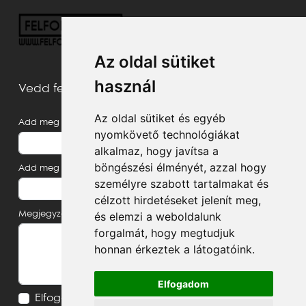
Az oldal sütiket
használ
Vedd fel velünk a kapcsolatot
Az oldal sütiket és egyéb
Add meg a neved
nyomkövető technológiákat
alkalmaz, hogy javítsa a
böngészési élményét, azzal hogy
Add meg az e-mail címed
személyre szabott tartalmakat és
célzott hirdetéseket jelenít meg,
és elemzi a weboldalunk
Megjegyzés, üzenet
forgalmát, hogy megtudjuk
honnan érkeztek a látogatóink.
Elfogadom
Elfogadom az
Adatvédelmi tájékoztatót