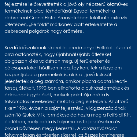
fejlesztései előrevetítették a jövő oly népszerű kézműves
termékeinek piaci térhódítását.Egyedi termékeit a
debreceni Grand Hotel Aranybikában található exkluzív
üzletében, „Felföldi” márkanév alatt értékesítette a
debreceni polgárok nagy örömére.
Kezdő időszakának sikerei és eredményei Felföldi Józsefet
arra ösztönözték, hogy újabbnál újabb ötleteket
dolgozzon ki és valósítson meg, új területeket és
célcsoportokat hódítson meg. Így kerültek a figyelem
központjába a gyermekek is, akik a „jövő kulcsát”
jelentették a cég számára, amikor piacra dobta kreatív
társasjátékait. 1990-ben elindította a cukrásztermékek és
édességek gyártását, melyek palettája azóta is
folyamatos növekedést mutat a cég életében. Az áttörő
sikert 1996. évben a saját fejlesztésű, világszenzációnak
számító Quick Milk termékcsalád hozta meg a Felföldi Kft.
életében, mely azóta is folyamatos fejlesztéseken és
brand bővítésen megy keresztül. A varázsszívószálat
folyamatosan és töretlen sikerrel az összes kontinensre