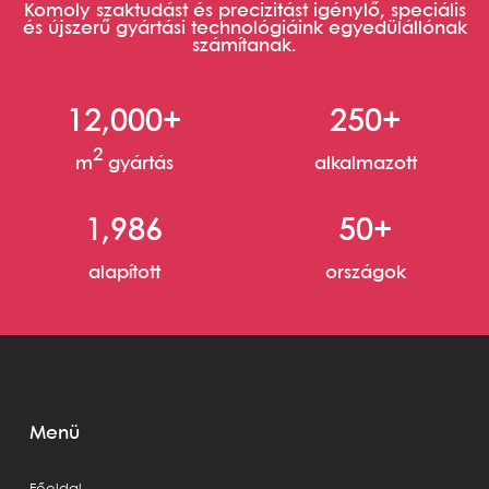
Komoly szaktudást és precizitást igénylő, speciális
és újszerű gyártási technológiáink egyedülállónak
számítanak.
12,000+
250+
2
m
gyártás
alkalmazott
1,986
50+
alapított
országok
Menü