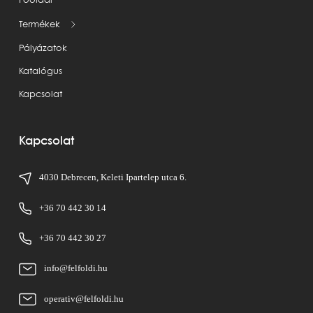
Főoldal
Termékek
Pályázatok
Katalógus
Kapcsolat
Kapcsolat
4030 Debrecen, Keleti Ipartelep utca 6.
+36 70 442 30 14
+36 70 442 30 27
info@felfoldi.hu
operativ@felfoldi.hu