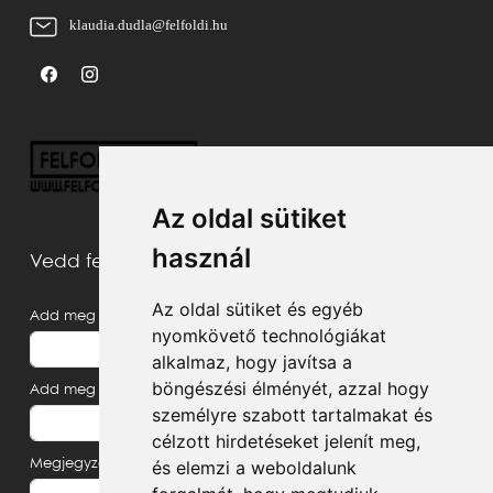
klaudia.dudla@felfoldi.hu
Az oldal sütiket
használ
Vedd fel velünk a kapcsolatot
Az oldal sütiket és egyéb
Add meg a neved
nyomkövető technológiákat
alkalmaz, hogy javítsa a
böngészési élményét, azzal hogy
Add meg az e-mail címed
személyre szabott tartalmakat és
célzott hirdetéseket jelenít meg,
Megjegyzés, üzenet
és elemzi a weboldalunk