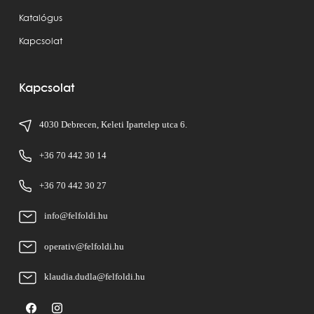
Katalógus
Kapcsolat
Kapcsolat
4030 Debrecen, Keleti Ipartelep utca 6.
+36 70 442 30 14
+36 70 442 30 27
info@felfoldi.hu
operativ@felfoldi.hu
klaudia.dudla@felfoldi.hu