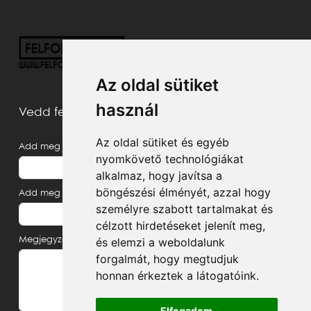
Az oldal sütiket
használ
Vedd fel velünk a kapcsolatot
Az oldal sütiket és egyéb
Add meg a neved
nyomkövető technológiákat
alkalmaz, hogy javítsa a
böngészési élményét, azzal hogy
Add meg az e-mail címed
személyre szabott tartalmakat és
célzott hirdetéseket jelenít meg,
Megjegyzés, üzenet
és elemzi a weboldalunk
forgalmát, hogy megtudjuk
honnan érkeztek a látogatóink.
Elfogadom