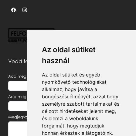
Az oldal sütiket
használ
Vedd fel velünk a kapcsolatot
Az oldal sütiket és egyéb
Add meg a neved
nyomkövető technológiákat
alkalmaz, hogy javítsa a
böngészési élményét, azzal hogy
Add meg az e-mail címed
személyre szabott tartalmakat és
célzott hirdetéseket jelenít meg,
és elemzi a weboldalunk
Megjegyzés, üzenet
forgalmát, hogy megtudjuk
honnan érkeztek a látogatóink.