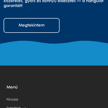
kiszerelés, gyors és könnyű elkészítés — a hangulat
garantált!
Megtekintem
Menü
Főoldal