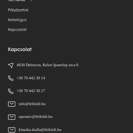
Termékek
Pályázatok
Katalógus
Kapcsolat
Kapcsolat
4030 Debrecen, Keleti Ipartelep utca 6.
+36 70 442 30 14
+36 70 442 30 27
info@felfoldi.hu
operativ@felfoldi.hu
klaudia.dudla@felfoldi.hu