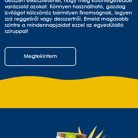
desszert elkészítésénél, hogy még különlegesebbé
varázsold azokat. Könnyen használható, gazdag
ízvilágot kölcsönöz bármilyen finomságnak, legyen
szó reggeliről vagy desszertről. Emeld magasabb
szintre a mindennapjaidat ezzel az egyedülálló
sziruppal!
Megtekintem