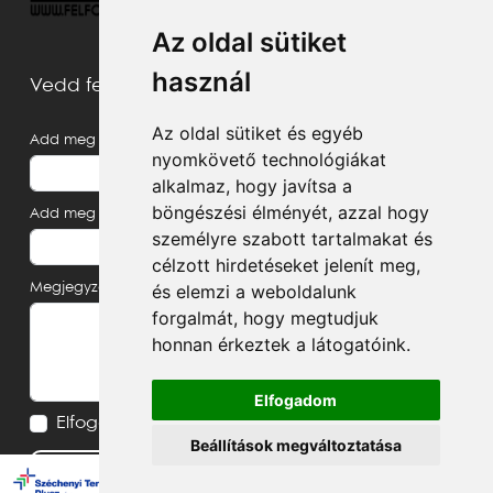
Az oldal sütiket
használ
Vedd fel velünk a kapcsolatot
Az oldal sütiket és egyéb
Add meg a neved
nyomkövető technológiákat
alkalmaz, hogy javítsa a
böngészési élményét, azzal hogy
Add meg az e-mail címed
személyre szabott tartalmakat és
célzott hirdetéseket jelenít meg,
és elemzi a weboldalunk
Megjegyzés, üzenet
forgalmát, hogy megtudjuk
honnan érkeztek a látogatóink.
Elfogadom
Elfogadom az
Adatvédelmi tájékoztatót
Beállítások megváltoztatása
Küldés