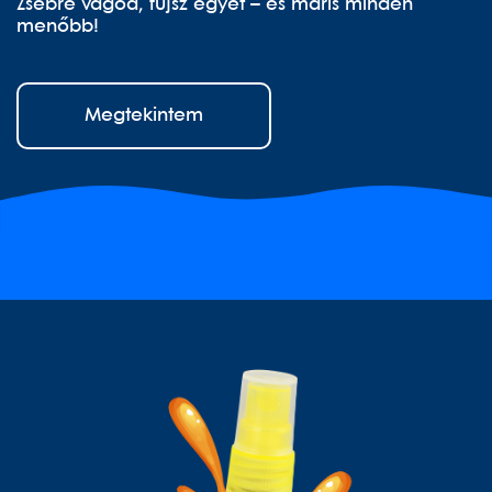
Zsebre vágod, fújsz egyet – és máris minden
menőbb!
Megtekintem