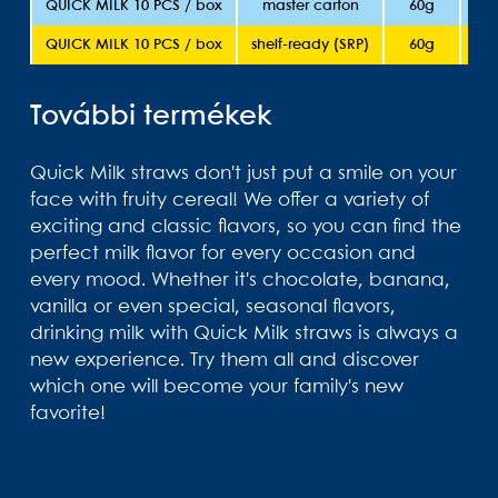
QUICK MILK 10 PCS / box
master carton
60g
QUICK MILK 10 PCS / box
shelf-ready (SRP)
60g
További termékek
Quick Milk straws don't just put a smile on your
face with fruity cereal! We offer a variety of
exciting and classic flavors, so you can find the
perfect milk flavor for every occasion and
every mood. Whether it's chocolate, banana,
vanilla or even special, seasonal flavors,
drinking milk with Quick Milk straws is always a
new experience. Try them all and discover
which one will become your family's new
favorite!