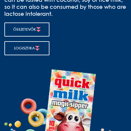
can be tasted with coconut, soy or rice milk,
so it can also be consumed by those who are
lactose intolerant.
ÖSSZETEVŐK
LOGISZTIKA