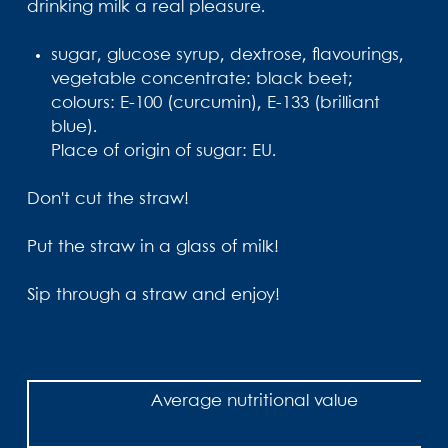
drinking milk a real pleasure.
sugar, glucose syrup, dextrose, flavourings,
vegetable concentrate: black beet;
colours: E-100 (curcumin), E-133 (brilliant
blue).
Place of origin of sugar: EU.
Don't cut the straw!
Put the straw in a glass of milk!
Sip through a straw and enjoy!
Average nutritional value