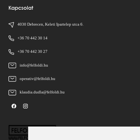
Kapcsolat
4030 Debrecen, Keleti Ipartelep utca 6.
+36 70 442 30 14
+36 70 442 30 27
info@felfoldi.hu
operativ@felfoldi.hu
klaudia.dudla@felfoldi.hu