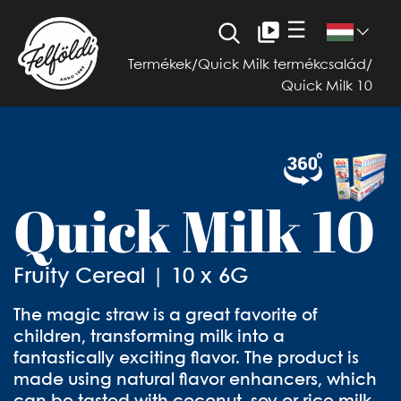
☰
Termékek
/
Quick Milk termékcsalád
/
Quick Milk 10
Quick Milk 10
Fruity Cereal | 10 x 6G
The magic straw is a great favorite of
children, transforming milk into a
fantastically exciting flavor. The product is
made using natural flavor enhancers, which