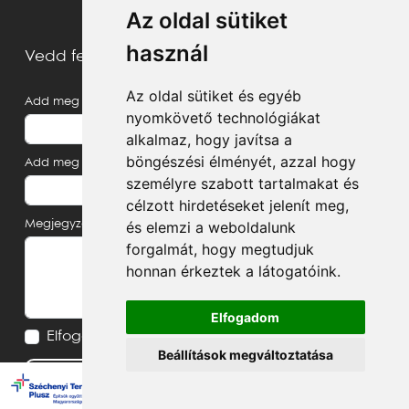
Az oldal sütiket
használ
Vedd fel velünk a kapcsolatot
Az oldal sütiket és egyéb
Add meg a neved
nyomkövető technológiákat
alkalmaz, hogy javítsa a
böngészési élményét, azzal hogy
Add meg az e-mail címed
személyre szabott tartalmakat és
célzott hirdetéseket jelenít meg,
Megjegyzés, üzenet
és elemzi a weboldalunk
forgalmát, hogy megtudjuk
honnan érkeztek a látogatóink.
Elfogadom
Elfogadom az
Adatvédelmi tájékoztatót
Beállítások megváltoztatása
Küldés