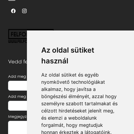
Az oldal sütiket
használ
Vedd fel velünk a kapcsolatot
Az oldal sütiket és egyéb
Add meg a neved
nyomkövető technológiákat
alkalmaz, hogy javítsa a
böngészési élményét, azzal hogy
Add meg az e-mail címed
személyre szabott tartalmakat és
célzott hirdetéseket jelenít meg,
Megjegyzés, üzenet
és elemzi a weboldalunk
forgalmát, hogy megtudjuk
honnan érkeztek a látogatóink.