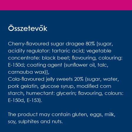
Összetevők
Cherry-flavoured sugar dragee 80% [sugar,
acidity regulator: tartaric acid; vegetable
concentrate: black beet; flavouring, colouring:
E-150d; coating agent (sunflower oil, talc,
carnauba wax)],
Cola-flavoured jelly sweets 20% (sugar, water,
pork gelatin, glucose syrup, modified corn
starch, humectant: glycerin; flavouring, colours:
E-150d, E-153).
The product may contain gluten, eggs, milk,
soy, sulphites and nuts.