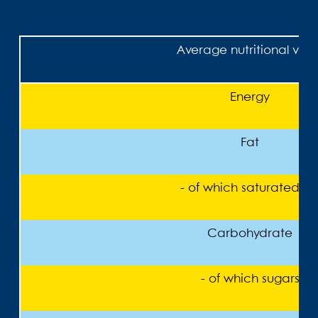
Average nutritional valu
Energy
Fat
- of which saturated fa
Carbohydrate
- of which sugars