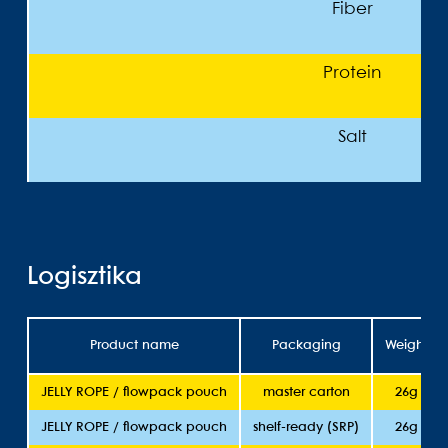
Fiber
Protein
Salt
Logisztika
Product name
Packaging
Weight
JELLY ROPE / flowpack pouch
master carton
26g
JELLY ROPE / flowpack pouch
shelf-ready (SRP)
26g