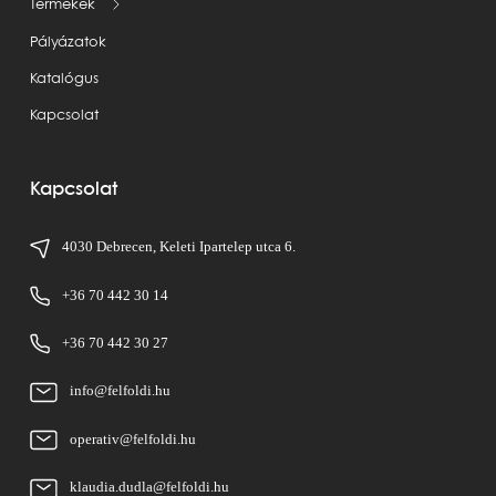
Termékek
Pályázatok
Katalógus
Kapcsolat
Kapcsolat
4030 Debrecen, Keleti Ipartelep utca 6.
+36 70 442 30 14
+36 70 442 30 27
info@felfoldi.hu
operativ@felfoldi.hu
klaudia.dudla@felfoldi.hu