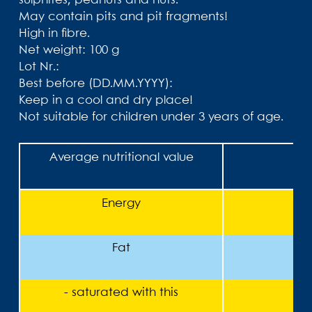
sulphites, peanuts and nuts.
May contain pits and pit fragments!
High in fibre.
Net weight: 100 g
Lot Nr.:
Best before (DD.MM.YYYY):
Keep in a cool and dry place!
Not suitable for children under 3 years of age.
Average nutritional value
Energy
Fat
- saturated with this