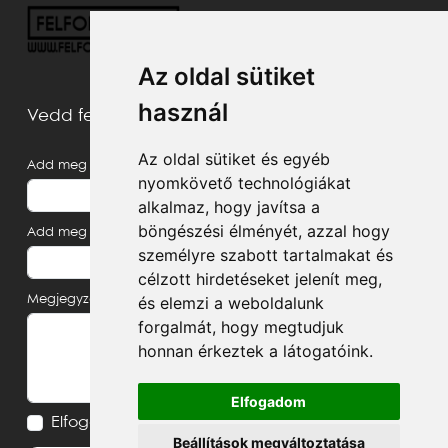
Az oldal sütiket
használ
Vedd fel velünk a kapcsolatot
Az oldal sütiket és egyéb
Add meg a neved
nyomkövető technológiákat
alkalmaz, hogy javítsa a
böngészési élményét, azzal hogy
Add meg az e-mail címed
személyre szabott tartalmakat és
célzott hirdetéseket jelenít meg,
Megjegyzés, üzenet
és elemzi a weboldalunk
forgalmát, hogy megtudjuk
honnan érkeztek a látogatóink.
Elfogadom
Elfogadom az
Adatvédelmi tájékoztatót
Beállítások megváltoztatása