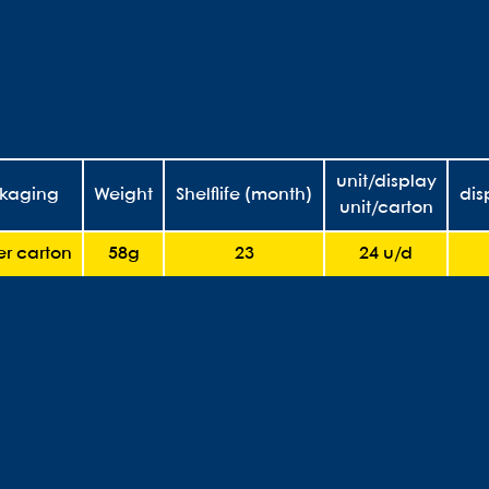
unit/display
kaging
Weight
Shelflife (month)
dis
unit/carton
r carton
58g
23
24 u/d