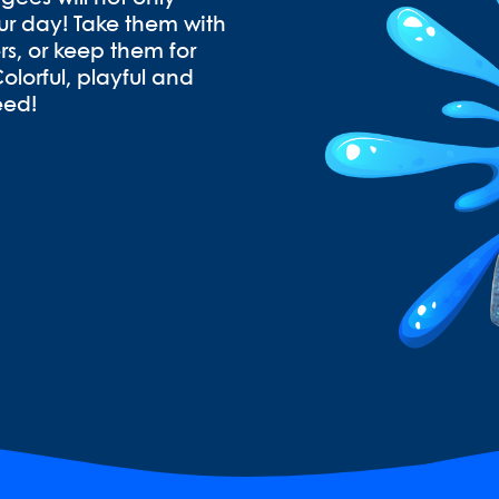
ur day! Take them with
s, or keep them for
olorful, playful and
eed!