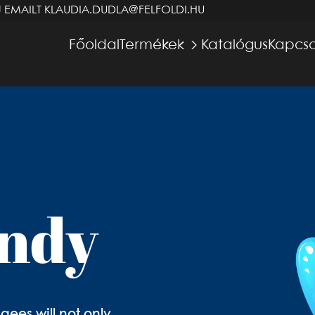
J EMAILT
KLAUDIA.DUDLA@FELFOLDI.HU
Főoldal
Termékek
Katalógus
Kapcso
ndy
agees will not only