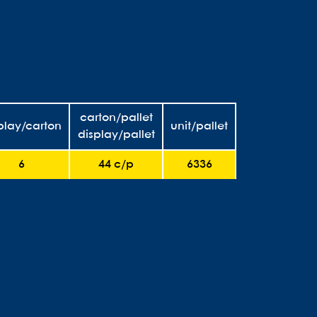
carton/pallet
play/carton
unit/pallet
display/pallet
6
44 c/p
6336