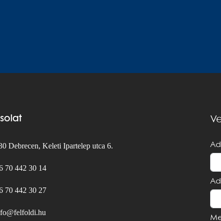
solat
Ve
Ad
0 Debrecen, Keleti Ipartelep utca 6.
6 70 442 30 14
Ad
6 70 442 30 27
nfo@felfoldi.hu
Me