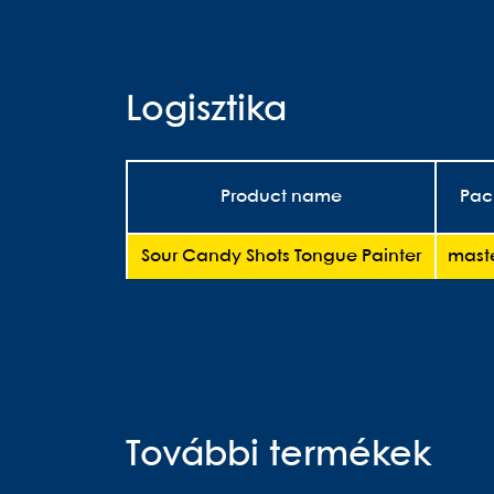
Logisztika
Product name
Pac
Sour Candy Shots Tongue Painter
maste
További termékek