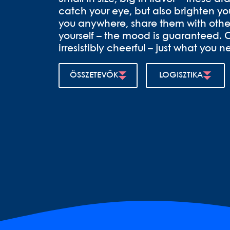
catch your eye, but also brighten yo
you anywhere, share them with other
yourself – the mood is guaranteed. C
irresistibly cheerful – just what you n
ÖSSZETEVŐK
LOGISZTIKA