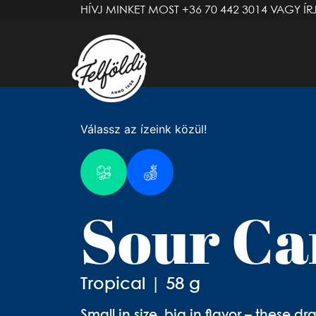
HÍVJ MINKET MOST
+36 70 442 3014
VAGY ÍR
Válassz az ízeink közül!
Sour Ca
Tropical | 58 g
Small in size, big in flavor – these dr