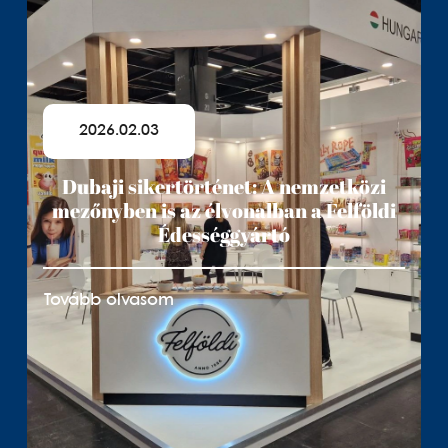
2026.02.03
Dubaji sikertörténet: A nemzetközi
mezőnyben is az élvonalban a Felföldi
Édességgyártó
Tovább olvasom