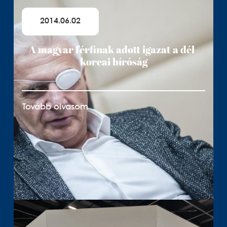
2014.06.02
A magyar férfinak adott igazat a dél-
koreai bíróság
Tovább olvasom