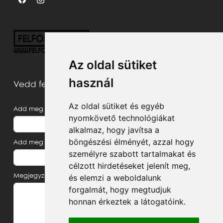
Az oldal sütiket
használ
Vedd fel velünk a kapcsolatot
Az oldal sütiket és egyéb
Add meg a neved
nyomkövető technológiákat
alkalmaz, hogy javítsa a
böngészési élményét, azzal hogy
Add meg az e-mail címed
személyre szabott tartalmakat és
célzott hirdetéseket jelenít meg,
és elemzi a weboldalunk
Megjegyzés, üzenet
forgalmát, hogy megtudjuk
honnan érkeztek a látogatóink.