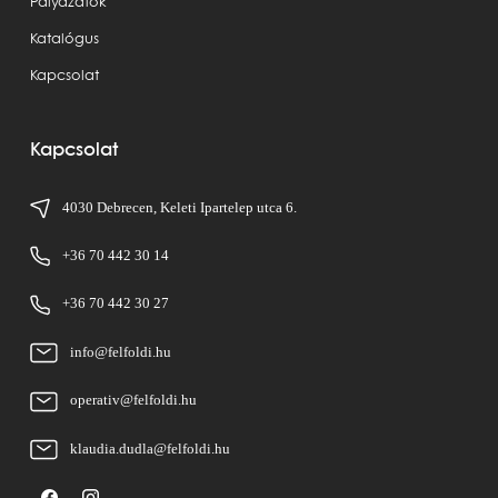
Pályázatok
Katalógus
Kapcsolat
Kapcsolat
4030 Debrecen, Keleti Ipartelep utca 6.
+36 70 442 30 14
+36 70 442 30 27
info@felfoldi.hu
operativ@felfoldi.hu
klaudia.dudla@felfoldi.hu