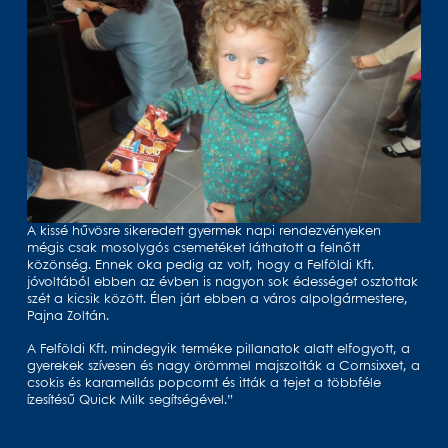
A kissé hűvösre sikeredett gyermek napi rendezvényeken
mégis csak mosolygós csemetéket láthatott a felnőtt
közönség. Ennek oka pedig az volt, hogy a Felföldi Kft.
jóvoltából ebben az évben is nagyon sok édességet osztottak
szét a kicsik között. Élen járt ebben a város alpolgármestere,
Pajna Zoltán.
A Felföldi Kft. mindegyik terméke pillanatok alatt elfogyott, a
gyerekek szívesen és nagy örömmel majszolták a Cornsixxet, a
csokis és karamellás popcornt és itták a tejet a többféle
ízesítésű Quick Milk segítségével.”