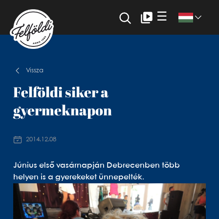
☰
Vissza
Felföldi siker a
gyermeknapon
2014.12.08
Június első vasárnapján Debrecenben több
helyen is a gyerekeket ünnepelték.