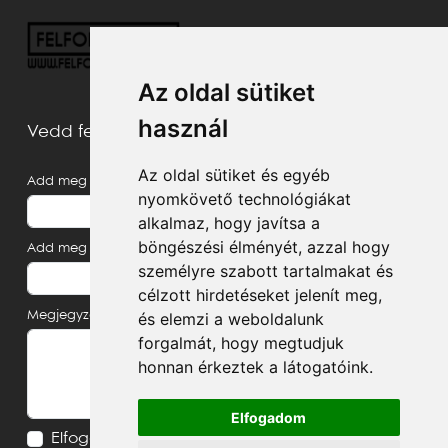
Az oldal sütiket
használ
Vedd fel velünk a kapcsolatot
Az oldal sütiket és egyéb
Add meg a neved
nyomkövető technológiákat
alkalmaz, hogy javítsa a
böngészési élményét, azzal hogy
Add meg az e-mail címed
személyre szabott tartalmakat és
célzott hirdetéseket jelenít meg,
és elemzi a weboldalunk
Megjegyzés, üzenet
forgalmát, hogy megtudjuk
honnan érkeztek a látogatóink.
Elfogadom
Elfogadom az
Adatvédelmi tájékoztatót