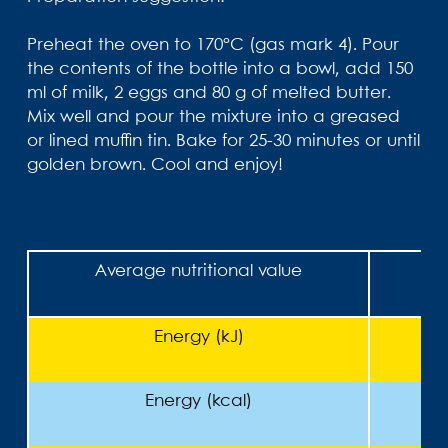
Preheat the oven to 170°C (gas mark 4). Pour
the contents of the bottle into a bowl, add 150
ml of milk, 2 eggs and 80 g of melted butter.
Mix well and pour the mixture into a greased
or lined muffin tin. Bake for 25-30 minutes or until
golden brown. Cool and enjoy!
Average nutritional value
In 
Energy (kJ)
Energy (kcal)