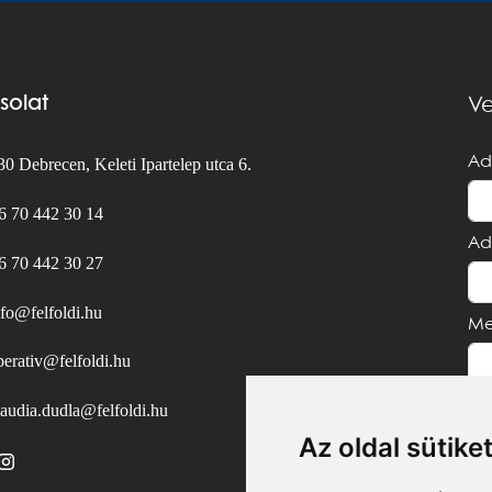
solat
Ve
Ad
0 Debrecen, Keleti Ipartelep utca 6.
6 70 442 30 14
Ad
6 70 442 30 27
nfo@felfoldi.hu
Me
perativ@felfoldi.hu
laudia.dudla@felfoldi.hu
Az oldal sütike