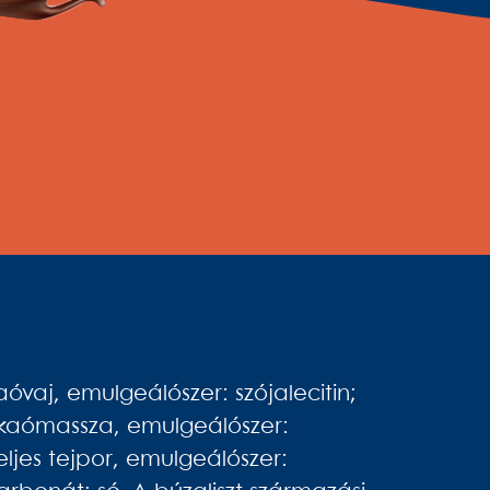
óvaj, emulgeálószer: szójalecitin;
kakaómassza, emulgeálószer:
eljes tejpor, emulgeálószer: