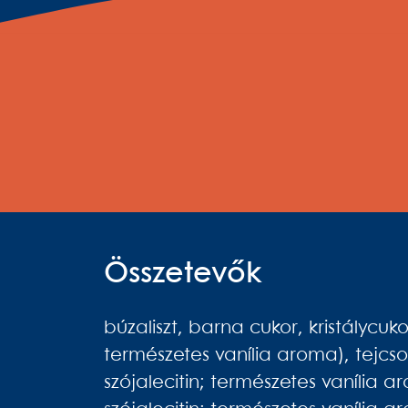
Összetevők
búzaliszt, barna cukor, kristálycu
természetes vanília aroma), tejcs
szójalecitin; természetes vanília 