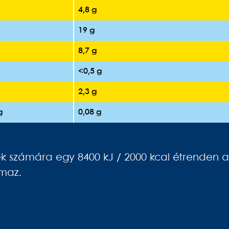
4,8 g
19 g
8,7 g
<0,5 g
2,3 g
g
0,08 g
tek számára egy 8400 kJ / 2000 kcal étrenden a
lmaz.