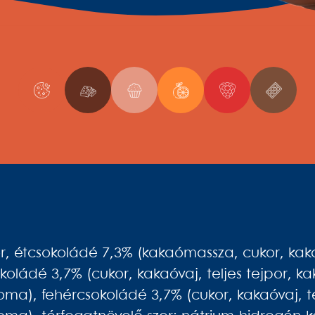
kor, étcsokoládé 7,3% (kakaómassza, cukor, kaka
okoládé 3,7% (cukor, kakaóvaj, teljes tejpor, 
aroma), fehércsokoládé 3,7% (cukor, kakaóvaj, t