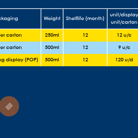
unit/displa
ckaging
Weight
Shelflife (month)
unit/carton
er carton
250ml
12
12 u/c
er carton
500ml
12
9 u/c
ing display (POP)
500ml
12
120 u/d