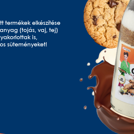
t termékek elkészítése
anyag (tojás, vaj, tej)
korlottak is,
atos süteményeket!