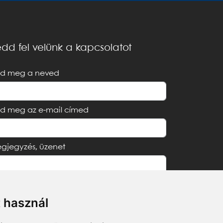
dd fel velünk a kapcsolatot
d meg a neved
d meg az e-mail címed
gjegyzés, üzenet
t használ
Elfogadom az
Adatvédelmi tájékoztatót