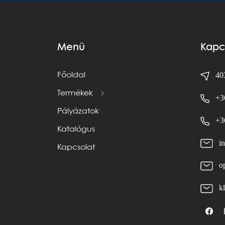
Menü
Kapc
403
Főoldal
Termékek
+3
Pályázatok
+3
Katalógus
i
Kapcsolat
o
k