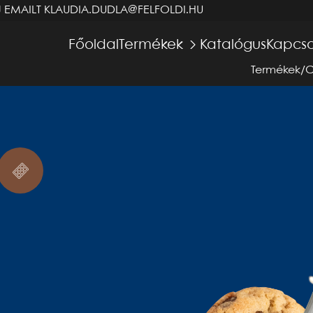
J EMAILT
KLAUDIA.DUDLA@FELFOLDI.HU
Főoldal
Termékek
Katalógus
Kapcso
Termékek
/
C