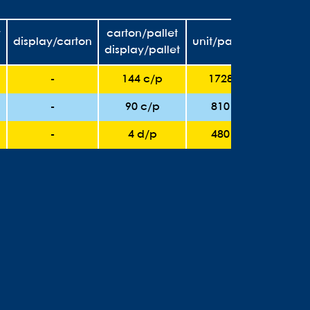
y
carton/pallet
display/carton
unit/pallet
display/pallet
-
144 c/p
1728
-
90 c/p
810
-
4 d/p
480