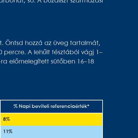
arbonát; só. A búzaliszt származási
t. Öntsd hozzá az üveg tartalmát,
 percre. A lehűlt tésztából vágj 1–
C-ra előmelegített sütőben 16–18
% Napi beviteli referenciaérték*
8%
11%