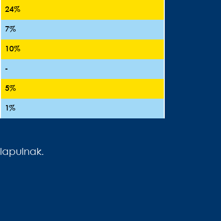
24%
7%
10%
-
5%
1%
lapulnak.