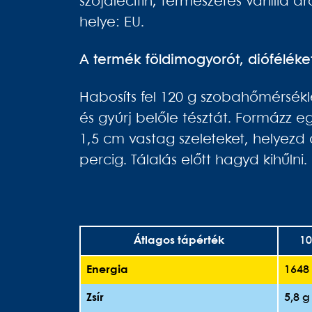
szójalecitin; természetes vanília 
helye: EU.
A termék földimogyorót, dióféléket 
Habosíts fel 120 g szobahőmérsékl
és gyúrj belőle tésztát. Formázz e
1,5 cm vastag szeleteket, helyezd 
percig. Tálalás előtt hagyd kihűlni.
Átlagos tápérték
10
Energia
1648 
Zsír
5,8 g