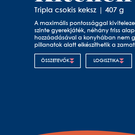
Tripla csokis keksz | 407 g
A maximális pontossággal kivitelezet
szinte gyerekjáték, néhány friss alap
hozzáadásával a konyhában nem gya
pillanatok alatt elkészíthetik a zam
ÖSSZETEVŐK
LOGISZTIKA