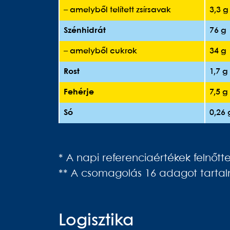
– amelyből telített zsírsavak
3,3 g
Szénhidrát
76 g
– amelyből cukrok
34 g
Rost
1,7 g
Fehérje
7,5 g
Só
0,26 
* A napi referenciaértékek felnőt
** A csomagolás 16 adagot tarta
Logisztika