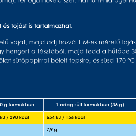
aroma), térfogatnövelő szer: nátrium-hidrogén-k
és tojást is tartalmazhat.
etű vajat, majd adj hozzá 1 M-es méretű tojás
gy hengert a tésztából, majd tedd a hűtőbe 30
őket sütőpapírral bélelt tepsire, és süsd 170 °
0 g termékben
1 adag sült termékben (36 g)
kJ / 390 kcal
654 kJ / 156 kcal
7,9 g