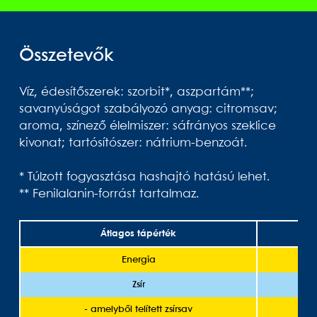
Összetevők
Víz, édesítőszerek: szorbit*, aszpartám**;
savanyúságot szabályozó anyag: citromsav;
aroma, színező élelmiszer: sáfrányos szeklice
kivonat; tartósítószer: nátrium-benzoát.
* Túlzott fogyasztása hashajtó hatású lehet.
** Fenilalanin-forrást tartalmaz.
Átlagos tápérték
1
Energia
Zsír
- amelyből telített zsírsav