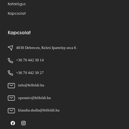
Katalógus
Kapcsolat
Kapcsolat
4030 Debrecen, Keleti Ipartelep utca 6.
+36 70 442 30 14
+36 70 442 30 27
info@felfoldi.hu
operativ@felfoldi.hu
klaudia.dudla@felfoldi.hu