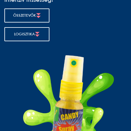
intenzív frissesség!
ÖSSZETEVŐK
LOGISZTIKA