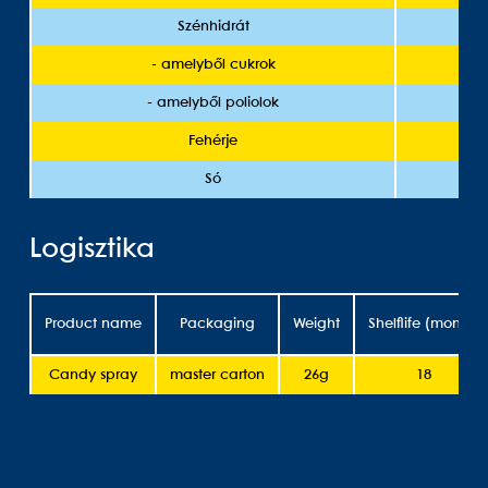
Szénhidrát
- amelyből cukrok
- amelyből poliolok
Fehérje
Só
Logisztika
Product name
Packaging
Weight
Shelflife (month)
Candy spray
master carton
26g
18