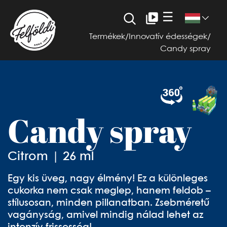
☰
Termékek
/
Innovatív édességek
/
Candy spray
Candy spray
Citrom | 26 ml
Egy kis üveg, nagy élmény! Ez a különleges
cukorka nem csak meglep, hanem feldob –
stílusosan, minden pillanatban. Zsebméretű
vagányság, amivel mindig nálad lehet az