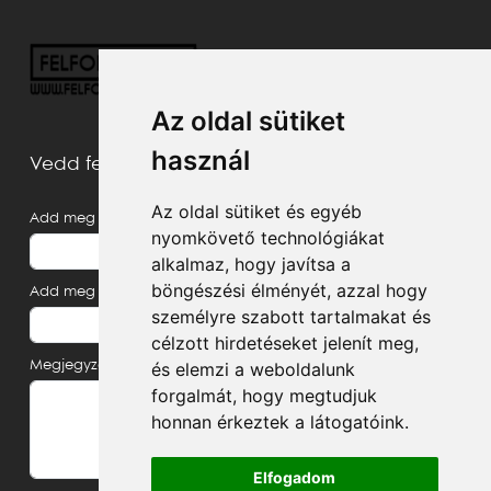
Az oldal sütiket
használ
Vedd fel velünk a kapcsolatot
Az oldal sütiket és egyéb
Add meg a neved
nyomkövető technológiákat
alkalmaz, hogy javítsa a
böngészési élményét, azzal hogy
Add meg az e-mail címed
személyre szabott tartalmakat és
célzott hirdetéseket jelenít meg,
Megjegyzés, üzenet
és elemzi a weboldalunk
forgalmát, hogy megtudjuk
honnan érkeztek a látogatóink.
Elfogadom