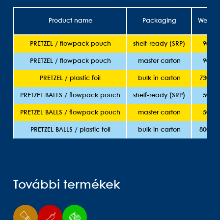
Product name
Packaging
Weight
PRETZEL / flowpack pouch
shelf-ready (SRP)
90g
PRETZEL / flowpack pouch
master carton
90g
PRETZEL / plastic foil
bulk in carton
7300g
PRETZEL BALLS / flowpack pouch
shelf-ready (SRP)
50g
PRETZEL BALLS / flowpack pouch
master carton
50g
PRETZEL BALLS / plastic foil
bulk in carton
8000g
További termékek