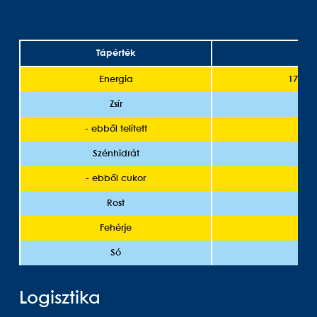
Tápérték
Energia
1701 k
Zsír
- ebből telített
Szénhidrát
- ebből cukor
Rost
Fehérje
Só
Logisztika