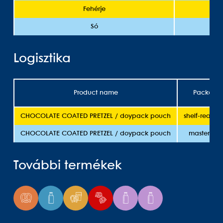
Fehérje
Só
Logisztika
Product name
Packagi
CHOCOLATE COATED PRETZEL / doypack pouch
shelf-ready 
CHOCOLATE COATED PRETZEL / doypack pouch
master car
További termékek