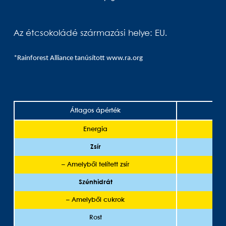
Az étcsokoládé származási helye: EU.
*Rainforest Alliance tanúsított
www.ra.org
Átlagos ápérték
1
Energia
20
Zsír
– Amelyből telített zsír
Szénhidrát
– Amelyből cukrok
Rost