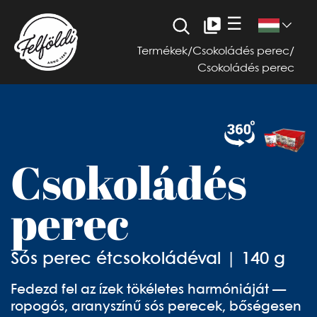
☰
Termékek
/
Csokoládés perec
/
Csokoládés perec
Csokoládés
perec
Sós perec étcsokoládéval | 140 g
Fedezd fel az ízek tökéletes harmóniáját —
ropogós, aranyszínű sós perecek, bőségesen