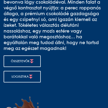
bevonva lágy csokoládéval. Minden falat a
végső kontrasztot nyújtja: a perec roppanós
állaga, a prémium csokoládé gazdagsága
és egy csipetnyi só, ami igazán kiemeli az
ízeket. Tökéletes választás délutáni
nassoláshoz, egy mozis estére vagy
barátokkal való megosztáshoz… ha
egyáltalán meg tudod állni, hogy ne tartsd
meg az egészet magadnak!
ÖSSZETEVŐK
LOGISZTIKA