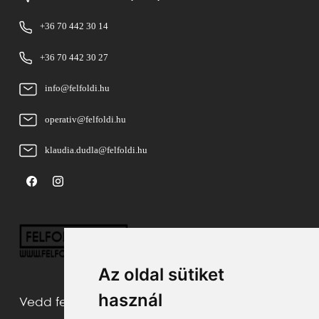
+36 70 442 30 14
+36 70 442 30 27
info@felfoldi.hu
operativ@felfoldi.hu
klaudia.dudla@felfoldi.hu
Az oldal sütiket
használ
Vedd fel velünk a kapcsolatot