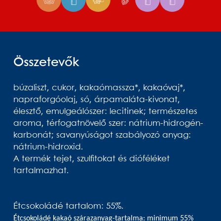
Összetevők
búzaliszt, cukor, kakaómassza*, kakaóvaj*,
napraforgóolaj, só, árpamaláta-kivonat,
élesztő, emulgeálószer: lecitinek; természetes
aroma, térfogatnövelő szer: nátrium-hidrogén-
karbonát; savanyúságot szabályozó anyag:
nátrium-hidroxid.
A termék tejet, szulfitokat és dióféléket
tartalmazhat.
Étcsokoládé tartalom: 55%.
Étcsokoládé kakaó szárazanyag-tartalma: minimum 55%