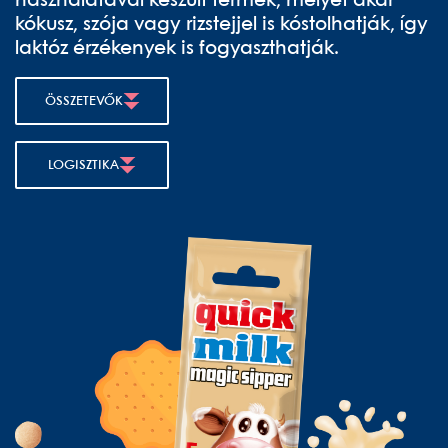
használatával készült termék, melyet akár
kókusz, szója vagy rizstejjel is kóstolhatják, így
laktóz érzékenyek is fogyaszthatják.
ÖSSZETEVŐK
LOGISZTIKA