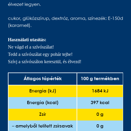
élvezet legyen.
cukor, glükózszirup, dextróz, aroma, színezék: E-150d
(karamell).
Használati utasítás:
Ne vágd el a szívószálat!
Tedd a szívószálat egy pohár tejbe!
Szívj a szívószálon keresztül, és élvezd!
Átlagos tápérték
100 g termékben
A
Energia (kJ)
1684 kJ
Energia (kcal)
397 kcal
Zsír
0 g
– amelyből telített zsírsavak
0 g