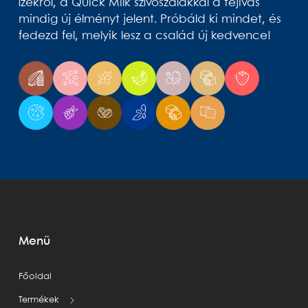
ízekről, a Quick Milk szívószálakkal a tejivás
mindig új élményt jelent. Próbáld ki mindet, és
fedezd fel, melyik lesz a család új kedvence!
Menü
Főoldal
Termékek