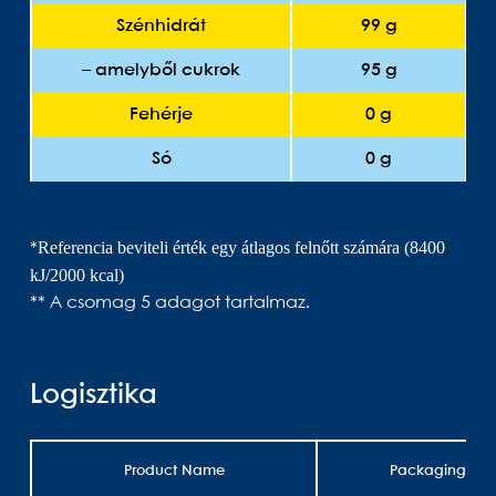
Szénhidrát
99 g
– amelyből cukrok
95 g
Fehérje
0 g
Só
0 g
Referencia beviteli érték egy átlagos felnőtt számára (8400
*
kJ/2000 kcal)
** A csomag 5 adagot tartalmaz.
Logisztika
Product Name
Packaging