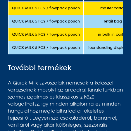
QUICK MILK 5 PCS / flowpack pouch
master carton
QUICK MILK 5 PCS / flowpack pouch
retail bag
QUICK MILK 5 PCS / flowpack pouch
in bulk in carton
QUICK MILK 5 PCS / flowpack pouch
floor standing display 
További termékek
A Quick Milk szívószálak nemcsak a keksszel
varázsolnak mosolyt az arcodra! Kínálatunkban
számos izgalmas és klasszikus íz közül
válogathatsz, így minden alkalomra és minden
hangulathoz megtalálhatod a tökéletes
tejízesítőt. Legyen szó csokoládéról, banánról,
vaníliáról vagy akár különleges, szezonális