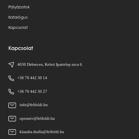
Pályázatok
Katalógus
Kapcsolat
Kapcsolat
4030 Debrecen, Keleti Ipartelep utca 6.
+36 70 442 30 14
+36 70 442 30 27
info@felfoldi.hu
operativ@felfoldi.hu
klaudia.dudla@felfoldi.hu