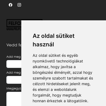
Az oldal sütiket
használ
Vedd fel velünk a kapcsolatot
Az oldal sütiket és egyéb
Add meg a neved
nyomkövető technológiákat
alkalmaz, hogy javítsa a
böngészési élményét, azzal hogy
Add meg az e-mail címed
személyre szabott tartalmakat és
célzott hirdetéseket jelenít meg,
és elemzi a weboldalunk
Megjegyzés, üzenet
forgalmát, hogy megtudjuk
honnan érkeztek a látogatóink.