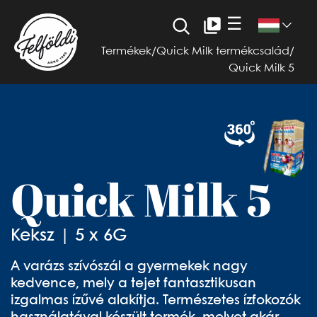
☰
Termékek
/
Quick Milk termékcsalád
/
Quick Milk 5
Quick Milk 5
Keksz | 5 x 6G
A varázs szívószál a gyermekek nagy
kedvence, mely a tejet fantasztikusan
izgalmas ízűvé alakítja. Természetes ízfokozók