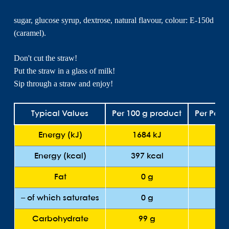
sugar, glucose syrup, dextrose, natural flavour, colour: E-150d
(caramel).
Don't cut the straw!
Put the straw in a glass of milk!
Sip through a straw and enjoy!
Typical Values
Per 100 g product
Per Porti
Energy (kJ)
1684 kJ
10
Energy (kcal)
397 kcal
24 
Fat
0 g
0
– of which saturates
0 g
0
Carbohydrate
99 g
5.