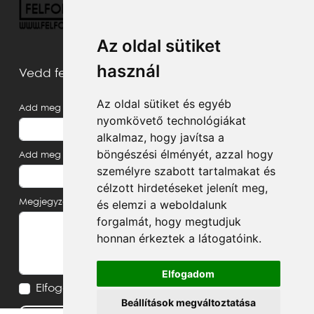
Az oldal sütiket
használ
Vedd fel velünk a kapcsolatot
Az oldal sütiket és egyéb
Add meg a neved
nyomkövető technológiákat
alkalmaz, hogy javítsa a
böngészési élményét, azzal hogy
Add meg az e-mail címed
személyre szabott tartalmakat és
célzott hirdetéseket jelenít meg,
és elemzi a weboldalunk
Megjegyzés, üzenet
forgalmát, hogy megtudjuk
honnan érkeztek a látogatóink.
Elfogadom
Elfogadom az
Adatvédelmi tájékoztatót
Beállítások megváltoztatása