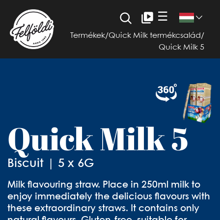
☰
Termékek
/
Quick Milk termékcsalád
/
Quick Milk 5
Quick Milk 5
Biscuit | 5 x 6G
Milk flavouring straw. Place in 250ml milk to
enjoy immediately the delicious flavours with
these extraordinary straws. It contains only