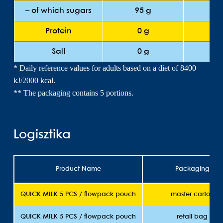
– of which sugars
95 g
5.
Protein
0 g
0
Salt
0 g
0
* Daily reference values for adults based on a diet of 8400
kJ/2000 kcal.
** The packaging contains 5 portions.
Logisztika
Product Name
Packaging
QUICK MILK 5 PCS / flowpack pouch
master carton
QUICK MILK 5 PCS / flowpack pouch
retail bag