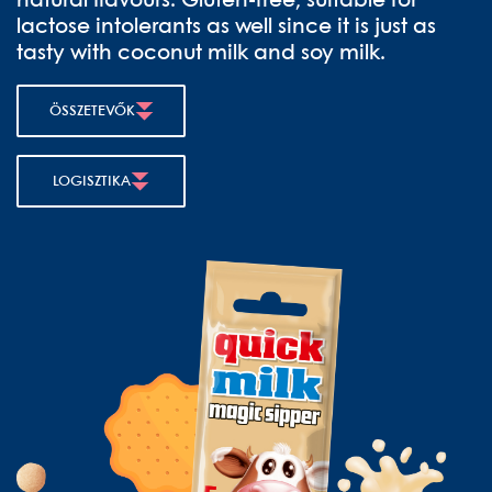
natural flavours. Gluten-free, suitable for
lactose intolerants as well since it is just as
tasty with coconut milk and soy milk.
ÖSSZETEVŐK
LOGISZTIKA