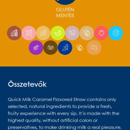
GLUTÉN
MENTES
Összetevők
Quick Milk Caramel Flavored Straw contains only
selected, natural ingredients to provide a fresh,
fruity experience with every sip. It is made with the
highest quality, without artificial colors or
preservatives, to make drinking milk a real pleasure.