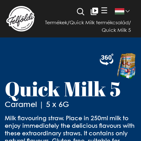
☰
Termékek
/
Quick Milk termékcsalád
/
Quick Milk 5
Quick Milk 5
Caramel | 5 x 6G
Milk flavouring straw. Place in 250ml milk to
enjoy immediately the delicious flavours with
these extraordinary straws. It contains only