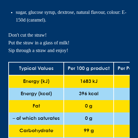
sugar, glucose syrup, dextrose, natural flavour, colour: E-
150d (caramel).
Don't cut the straw!
Put the straw in a glass of milk!
Sip through a straw and enjoy!
Typical Values
Per 100 g product
Per Porti
Energy (kJ)
1683 kJ
10
Energy (kcal)
396 kcal
24 
Fat
0 g
0
– of which saturates
0 g
0
Carbohydrate
99 g
5.