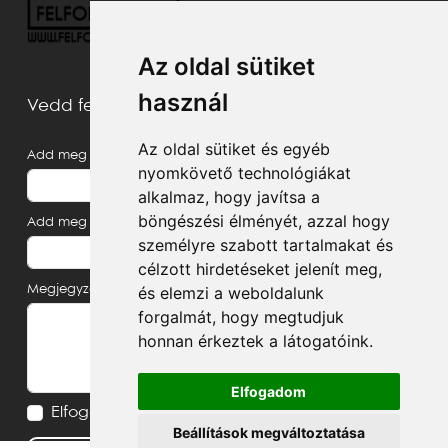
Az oldal sütiket
használ
Vedd fel velünk a kapcsolatot
Az oldal sütiket és egyéb
Add meg a neved
nyomkövető technológiákat
alkalmaz, hogy javítsa a
böngészési élményét, azzal hogy
Add meg az e-mail címed
személyre szabott tartalmakat és
célzott hirdetéseket jelenít meg,
és elemzi a weboldalunk
Megjegyzés, üzenet
forgalmát, hogy megtudjuk
honnan érkeztek a látogatóink.
Elfogadom
Elfogadom az
Adatvédelmi tájékoztatót
Beállítások megváltoztatása