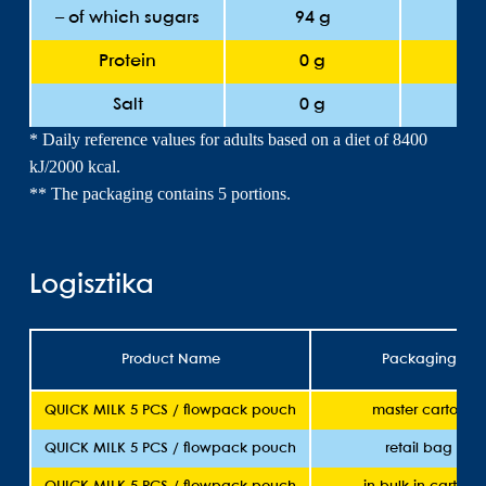
– of which sugars
94 g
5.
Protein
0 g
0
Salt
0 g
0
* Daily reference values for adults based on a diet of 8400
kJ/2000 kcal.
** The packaging contains 5 portions.
Logisztika
Product Name
Packaging
QUICK MILK 5 PCS / flowpack pouch
master carton
QUICK MILK 5 PCS / flowpack pouch
retail bag