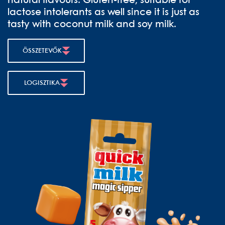
natural flavours. Gluten-free, suitable for
lactose intolerants as well since it is just as
tasty with coconut milk and soy milk.
ÖSSZETEVŐK
LOGISZTIKA