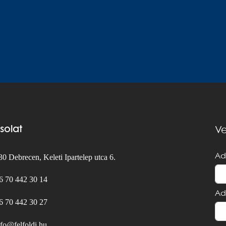
solat
Ve
Ad
0 Debrecen, Keleti Ipartelep utca 6.
6 70 442 30 14
Ad
6 70 442 30 27
nfo@felfoldi.hu