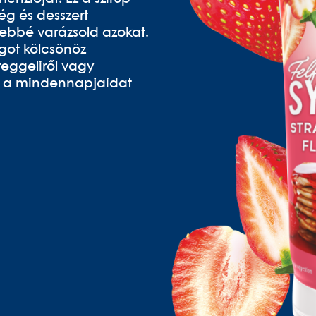
ég és desszert
sebbé varázsold azokat.
got kölcsönöz
reggeliről vagy
re a mindennapjaidat