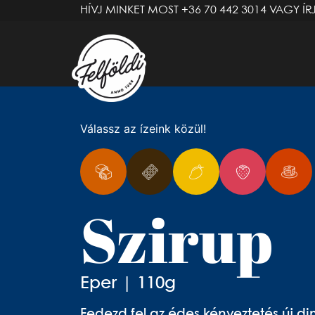
HÍVJ MINKET MOST
+36 70 442 3014
VAGY ÍR
Válassz az ízeink közül!
Szirup
Eper | 110g
Fedezd fel az édes kényeztetés új dim