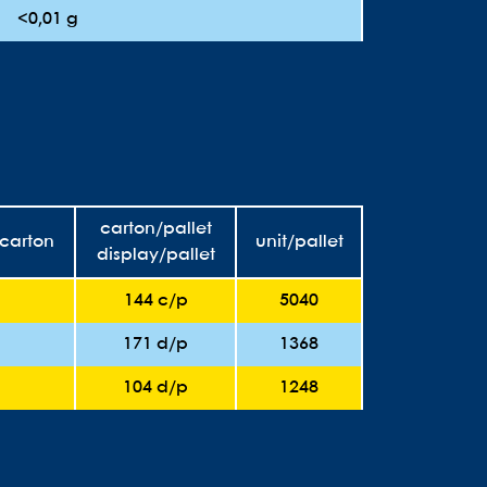
<0,01 g
carton/pallet
/carton
unit/pallet
display/pallet
144 c/p
5040
171 d/p
1368
104 d/p
1248