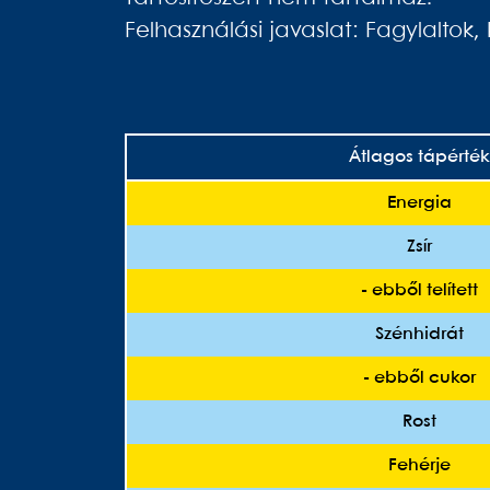
Felhasználási javaslat: Fagylaltok, 
Átlagos tápérték
Energia
Zsír
- ebből telített
Szénhidrát
- ebből cukor
Rost
Fehérje