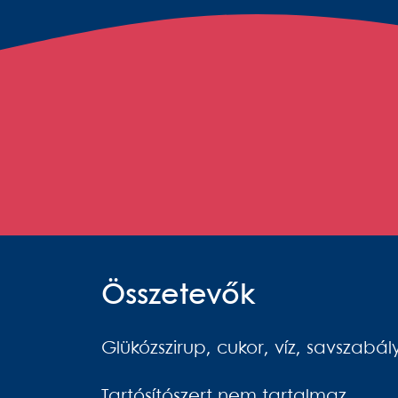
Összetevők
Glükózszirup, cukor, víz, savszabál
Tartósítószert nem tartalmaz.