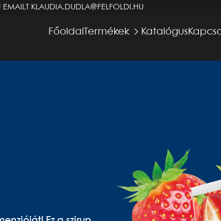
J EMAILT
KLAUDIA.DUDLA@FELFOLDI.HU
Főoldal
Termékek
Katalógus
Kapcso
enzióját! Ez a szirup