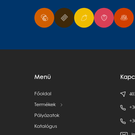
Menü
Kapc
403
Főoldal
Termékek
+3
Pályázatok
+3
Katalógus
i