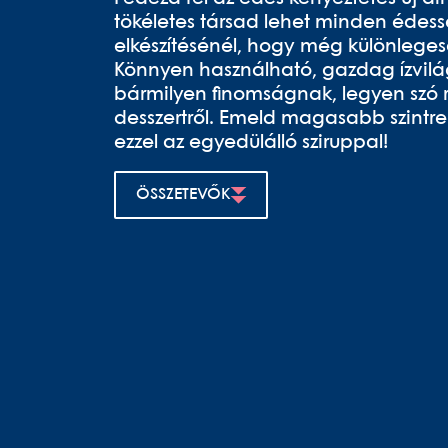
tökéletes társad lehet minden édess
elkészítésénél, hogy még különlege
Könnyen használható, gazdag ízvilá
bármilyen finomságnak, legyen szó 
desszertről. Emeld magasabb szint
ezzel az egyedülálló sziruppal!
ÖSSZETEVŐK