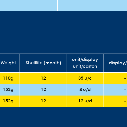
unit/display
Weight
Shelflife (month)
display
unit/carton
110g
12
35 u/c
-
152g
12
8 u/d
-
152g
12
12 u/d
-