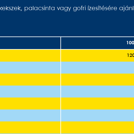
kekszek, palacsinta vagy gofri ízesítésére ajánl
10
120