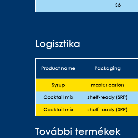
Só
Logisztika
Product name
Packaging
Syrup
master carton
Cocktail mix
shelf-ready (SRP)
Cocktail mix
shelf-ready (SRP)
További termékek