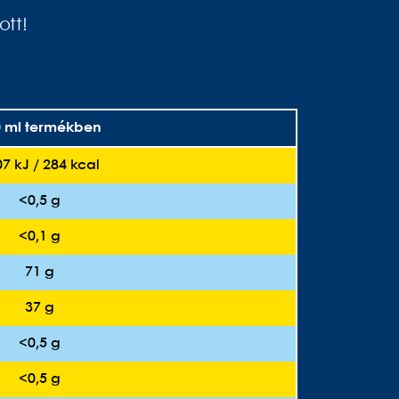
ott!
0 ml termékben
7 kJ / 284 kcal
<0,5 g
<0,1 g
71 g
37 g
<0,5 g
<0,5 g