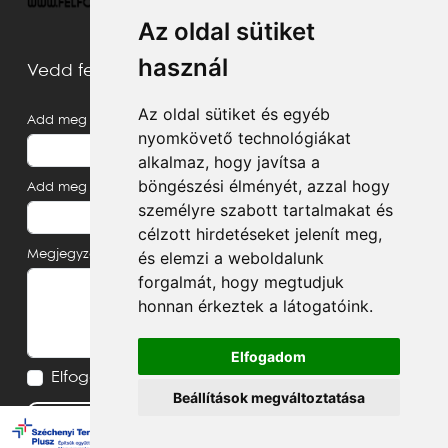
Az oldal sütiket
használ
Vedd fel velünk a kapcsolatot
Az oldal sütiket és egyéb
Add meg a neved
nyomkövető technológiákat
alkalmaz, hogy javítsa a
böngészési élményét, azzal hogy
Add meg az e-mail címed
személyre szabott tartalmakat és
célzott hirdetéseket jelenít meg,
és elemzi a weboldalunk
Megjegyzés, üzenet
forgalmát, hogy megtudjuk
honnan érkeztek a látogatóink.
Elfogadom
Elfogadom az
Adatvédelmi tájékoztatót
Beállítások megváltoztatása
Küldés