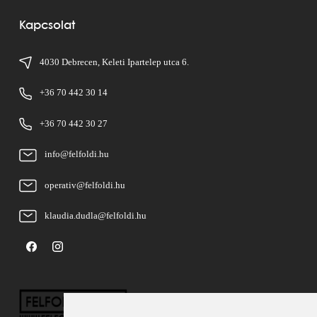
Kapcsolat
4030 Debrecen, Keleti Ipartelep utca 6.
+36 70 442 30 14
+36 70 442 30 27
info@felfoldi.hu
operativ@felfoldi.hu
klaudia.dudla@felfoldi.hu