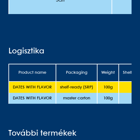
Salt
Logisztika
Product name
Packaging
Weight
Shelflife
DATES WITH FLAVOR
shelf-ready (SRP)
100g
1
DATES WITH FLAVOR
master carton
100g
1
További termékek